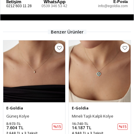
İletişim
WhatsApp
E-Posta
0212 603 11 28
0539 346 53 42
info@egoldia.com
Benzer Ürünler
E-Goldia
E-Goldia
Güneş Kolye
Mineli Taşlı Kalpli Kolye
8.973 TL
16.740 TL
%15
%15
7.604 TL
14.187 TL
2.648 TL x 3 Taksit
4.940 TL x 3 Taksit