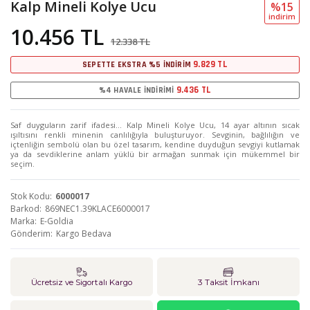
Kalp Mineli Kolye Ucu
%15
i̇ndi̇ri̇m
10.456 TL
12.338 TL
9.829 TL
SEPETTE EKSTRA %5 İNDİRİM
9.436 TL
%4 HAVALE İNDİRİMİ
Saf duyguların zarif ifadesi… Kalp Mineli Kolye Ucu, 14 ayar altının sıcak
ışıltısını renkli minenin canlılığıyla buluşturuyor. Sevginin, bağlılığın ve
içtenliğin sembolü olan bu özel tasarım, kendine duyduğun sevgiyi kutlamak
ya da sevdiklerine anlam yüklü bir armağan sunmak için mükemmel bir
seçim.
Stok Kodu
6000017
Barkod
869NEC1.39KLACE6000017
Marka
E-Goldia
Gönderim
Kargo Bedava
Ücretsiz ve Sigortalı Kargo
3 Taksit İmkanı