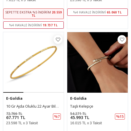
7.615 TL x 3 Taksit
23.598 TL x 3 Taksit
SEPETTE EKSTRA %5 İNDIRIM
%4 HAVALE İNDIRIMI
20.559
65.060 TL
TL
%4 HAVALE İNDIRIMI
19.737 TL
E-Goldia
E-Goldia
10 Gr Ajda Oluklu 22 Ayar Bilezik
Taşlı Kelepçe
72.766 TL
54.271 TL
%7
%15
67.771 TL
45.993 TL
23.598 TL x 3 Taksit
16.015 TL x 3 Taksit