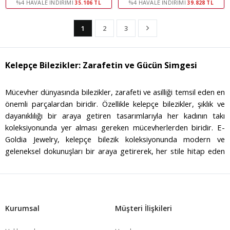
%4 HAVALE İNDIRIMI
%4 HAVALE İNDIRIMI
35.106 TL
39.828 TL
1
2
3
Kelepçe Bilezikler: Zarafetin ve Gücün Simgesi
Mücevher dünyasında bilezikler, zarafeti ve asilliği temsil eden en
önemli parçalardan biridir. Özellikle kelepçe bilezikler, şıklık ve
dayanıklılığı bir araya getiren tasarımlarıyla her kadının takı
koleksiyonunda yer alması gereken mücevherlerden biridir. E-
Goldia Jewelry, kelepçe bilezik koleksiyonunda modern ve
geleneksel dokunuşları bir araya getirerek, her stile hitap eden
parçalar sunmaktadır. Altının asaletini en iyi şekilde yansıtan
kelepçe bilezikler, zarif tasarımları ve kaliteli işçilikleri ile öne
çıkmaktadır.
Kelepçe Bileziklerin Tarihi ve Anlamı
Kurumsal
Müşteri İlişkileri
Kelepçe bilezikler, tarih boyunca gücün ve zarafetin bir simgesi