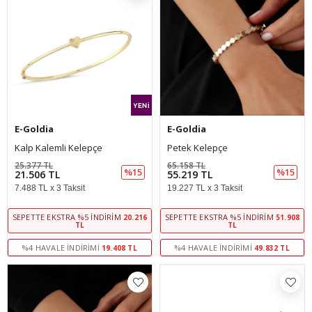
E-Goldia
E-Goldia
Kalp Kalemli Kelepçe
Petek Kelepçe
25.377 TL
65.158 TL
%15
%15
21.506 TL
55.219 TL
7.488 TL x 3 Taksit
19.227 TL x 3 Taksit
SEPETTE EKSTRA %5 İNDIRIM
SEPETTE EKSTRA %5 İNDIRIM
20.216
51.908
TL
TL
%4 HAVALE İNDIRIMI
%4 HAVALE İNDIRIMI
19.408 TL
49.832 TL