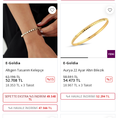
E-Goldia
E-Goldia
Altıgen Tasarım Kelepçe
Aurya 22 Ayar Altın Bilezik
62.196 TL
58.591 TL
%15
%7
52.708 TL
54.473 TL
18.353 TL x 3 Taksit
18.967 TL x 3 Taksit
SEPETTE EKSTRA %5 İNDIRIM
%4 HAVALE İNDIRIMI
49.548
52.294 TL
TL
%4 HAVALE İNDIRIMI
47.566 TL