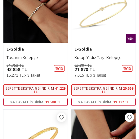
E-Goldia
E-Goldia
Tasarım Kelepçe
Kutup Yıldız Taşlı Kelepçe
51.753 TL
25.807 TL
%15
%15
43.858 TL
21.870 TL
15.271 TL x 3 Taksit
7.615 TL x 3 Taksit
SEPETTE EKSTRA %5 İNDIRIM
SEPETTE EKSTRA %5 İNDIRIM
41.229
20.559
TL
TL
%4 HAVALE İNDIRIMI
%4 HAVALE İNDIRIMI
39.580 TL
19.737 TL