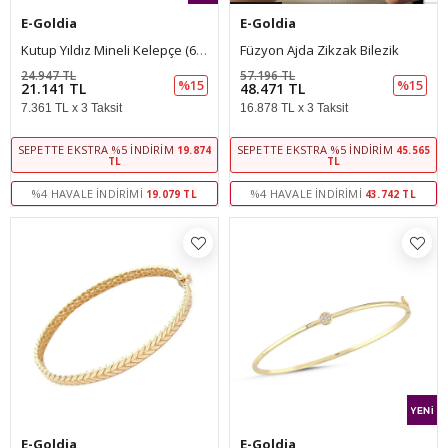
E-Goldia
E-Goldia
Kutup Yıldız Mineli Kelepçe (6*5 Cm 1 Mm)
Füzyon Ajda Zikzak Bilezik
24.947 TL
57.196 TL
%15
%15
21.141 TL
48.471 TL
7.361 TL x 3 Taksit
16.878 TL x 3 Taksit
SEPETTE EKSTRA %5 İNDIRIM
SEPETTE EKSTRA %5 İNDIRIM
19.874
45.565
TL
TL
%4 HAVALE İNDIRIMI
%4 HAVALE İNDIRIMI
19.079 TL
43.742 TL
E-Goldia
E-Goldia