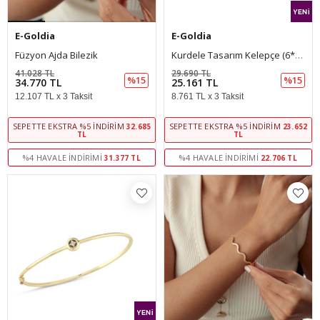
E-Goldia
E-Goldia
Füzyon Ajda Bilezik
Kurdele Tasarım Kelepçe (6*5 Cm 1 Mm)
41.028 TL
29.690 TL
%15
%15
34.770 TL
25.161 TL
12.107 TL x 3 Taksit
8.761 TL x 3 Taksit
SEPETTE EKSTRA %5 İNDIRIM
SEPETTE EKSTRA %5 İNDIRIM
32.685
23.652
TL
TL
%4 HAVALE İNDIRIMI
%4 HAVALE İNDIRIMI
31.377 TL
22.706 TL