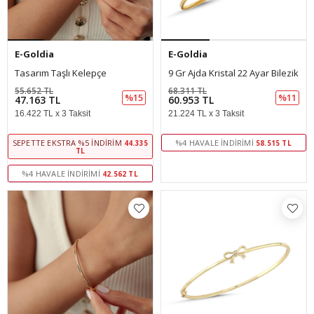
E-Goldia
E-Goldia
Tasarım Taşlı Kelepçe
9 Gr Ajda Kristal 22 Ayar Bilezik
55.652 TL
68.311 TL
%15
%11
47.163 TL
60.953 TL
16.422 TL x 3 Taksit
21.224 TL x 3 Taksit
SEPETTE EKSTRA %5 İNDIRIM
%4 HAVALE İNDIRIMI
44.335
58.515 TL
TL
%4 HAVALE İNDIRIMI
42.562 TL