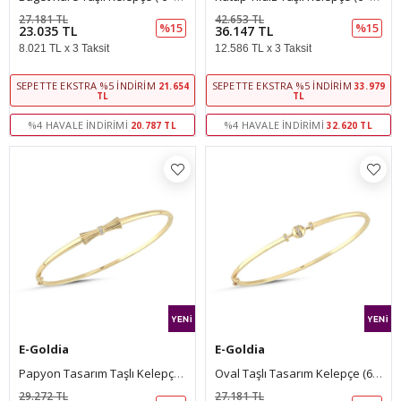
27.181 TL
42.653 TL
%15
%15
23.035 TL
36.147 TL
8.021 TL x 3 Taksit
12.586 TL x 3 Taksit
SEPETTE EKSTRA %5 İNDIRIM
SEPETTE EKSTRA %5 İNDIRIM
21.654
33.979
TL
TL
%4 HAVALE İNDIRIMI
%4 HAVALE İNDIRIMI
20.787 TL
32.620 TL
E-Goldia
E-Goldia
Papyon Tasarım Taşlı Kelepçe (6*5 Cm 1Mm)
Oval Taşlı Tasarım Kelepçe (6*5 Cm 1 Mm)
29.272 TL
27.181 TL