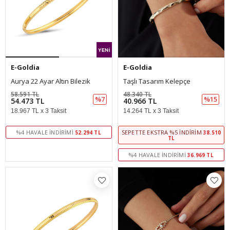
E-Goldia
E-Goldia
Aurya 22 Ayar Altın Bilezik
Taşlı Tasarım Kelepçe
58.591 TL
48.340 TL
%7
%15
54.473 TL
40.966 TL
18.967 TL x 3 Taksit
14.264 TL x 3 Taksit
%4 HAVALE İNDIRIMI
SEPETTE EKSTRA %5 İNDIRIM
52.294 TL
38.510
TL
%4 HAVALE İNDIRIMI
36.969 TL