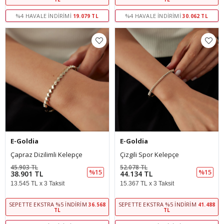
%4 HAVALE İNDIRIMI
%4 HAVALE İNDIRIMI
19.079 TL
30.062 TL
E-Goldia
E-Goldia
Çapraz Dizilimli Kelepçe
Çizgili Spor Kelepçe
45.903 TL
52.078 TL
%15
%15
38.901 TL
44.134 TL
13.545 TL x 3 Taksit
15.367 TL x 3 Taksit
SEPETTE EKSTRA %5 İNDIRIM
SEPETTE EKSTRA %5 İNDIRIM
36.568
41.488
TL
TL