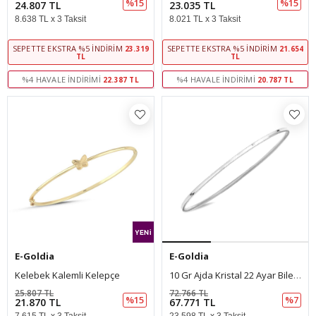
%15
%15
24.807 TL
23.035 TL
8.638 TL x 3 Taksit
8.021 TL x 3 Taksit
SEPETTE EKSTRA %5 İNDIRIM
SEPETTE EKSTRA %5 İNDIRIM
23.319
21.654
TL
TL
%4 HAVALE İNDIRIMI
%4 HAVALE İNDIRIMI
22.387 TL
20.787 TL
E-Goldia
E-Goldia
Kelebek Kalemli Kelepçe
10 Gr Ajda Kristal 22 Ayar Bilezik
25.807 TL
72.766 TL
%15
%7
21.870 TL
67.771 TL