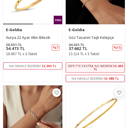
E-Goldia
E-Goldia
Aurya 22 Ayar Altın Bilezik
Göz Tasarım Taşlı Kelepçe
58.591 TL
44.441 TL
%7
%15
54.473 TL
37.662 TL
18.967 TL x 3 Taksit
13.114 TL x 3 Taksit
%4 HAVALE İNDIRIMI
SEPETTE EKSTRA %5 İNDIRIM
52.294 TL
35.404
TL
%4 HAVALE İNDIRIMI
33.988 TL