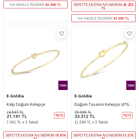
%4 HAVALE İNDIRIMI
SEPETTE EKSTRA %5 İNDIRIM
65.060 TL
43.235
TL
%4 HAVALE İNDIRIMI
41.505 TL
E-Goldia
E-Goldia
Kalp Düğüm Kelepçe
Düğüm Tasarım Kelepçe (6*6 Cm 0,20 Mm)
24.947 TL
39.308 TL
%15
%15
21.141 TL
33.312 TL
7.361 TL x 3 Taksit
11.599 TL x 3 Taksit
SEPETTE EKSTRA %5 İNDIRIM
SEPETTE EKSTRA %5 İNDIRIM
19.874
31.315
TL
TL