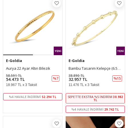
E-Goldia
E-Goldia
Aurya 22 Ayar Altın Bilezik
Bambu Tasarım Kelepçe (6.50*5.30 Cm 0,30 Mm)
58.591 TL
38.890 TL
%7
%15
54.473 TL
32.957 TL
18.967 TL x 3 Taksit
11.476 TL x 3 Taksit
%4 HAVALE İNDIRIMI
SEPETTE EKSTRA %5 İNDIRIM
52.294 TL
30.982
TL
%4 HAVALE İNDIRIMI
29.742 TL