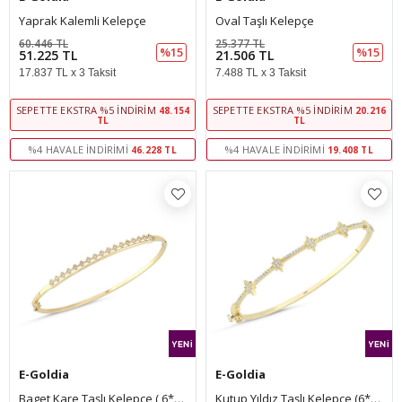
Yaprak Kalemli Kelepçe
Oval Taşlı Kelepçe
60.446 TL
25.377 TL
%15
%15
51.225 TL
21.506 TL
17.837 TL x 3 Taksit
7.488 TL x 3 Taksit
SEPETTE EKSTRA %5 İNDIRIM
SEPETTE EKSTRA %5 İNDIRIM
48.154
20.216
TL
TL
%4 HAVALE İNDIRIMI
%4 HAVALE İNDIRIMI
46.228 TL
19.408 TL
E-Goldia
E-Goldia
Baget Kare Taşlı Kelepçe ( 6*5 Cm 1 Mm)
Kutup Yıldız Taşlı Kelepçe (6*5,5 Cm 0,20 Mm)