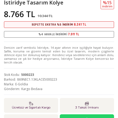
İstiridye Tasarım Kolye
%15
i̇ndi̇ri̇m
8.766 TL
10.344 TL
8.241 TL
SEPETTE EKSTRA %5 İNDİRİM
7.911 TL
%4 HAVALE İNDİRİMİ
Denizin zarif sembolü İstiridye, 14 ayar altının ince işçiliğiyle hayat buluyor.
Saflık, koruma ve gizemi temsil eden bu özel tasarım, modern çizgilerle
stilinize eşsiz bir dokunuş katıyor. Kendiniz veya sevdikleriniz için anlam dolu,
zamansız ve şık bir hediye arıyorsanız, İstiridye Tasarım Kolye benzersiz bir
tercih olacak.
Stok Kodu
5000223
Barkod
869NEC1.13KLACE5000223
Marka
E-Goldia
Gönderim
Kargo Bedava
Ücretsiz ve Sigortalı Kargo
3 Taksit İmkanı