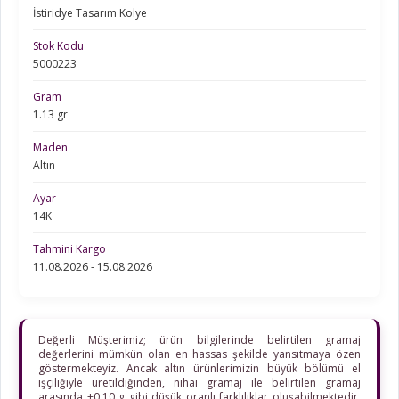
İstiridye Tasarım Kolye
Stok Kodu
5000223
Gram
1.13 gr
Maden
Altın
Ayar
14K
Tahmini Kargo
11.08.2026 - 15.08.2026
Değerli Müşterimiz; ürün bilgilerinde belirtilen gramaj
değerlerini mümkün olan en hassas şekilde yansıtmaya özen
göstermekteyiz. Ancak altın ürünlerimizin büyük bölümü el
işçiliğiyle üretildiğinden, nihai gramaj ile belirtilen gramaj
arasında ±0,10 g gibi düşük oranlı farklılıklar oluşabilmektedir.