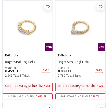
E-Goldia
E-Goldia
Baget Sıralı Taş Helix
Baget Sıralı Taşlı Helix
9.981 TL
9.451 TL
%15
%15
8.459 TL
8.009 TL
2.945 TL x 3 Taksit
2.789 TL x 3 Taksit
SEPETTE EKSTRA %5 İNDIRIM
SEPETTE EKSTRA %5 İNDIRIM
7.951
7.529
TL
TL
%4 HAVALE İNDIRIMI
%4 HAVALE İNDIRIMI
7.633 TL
7.228 TL