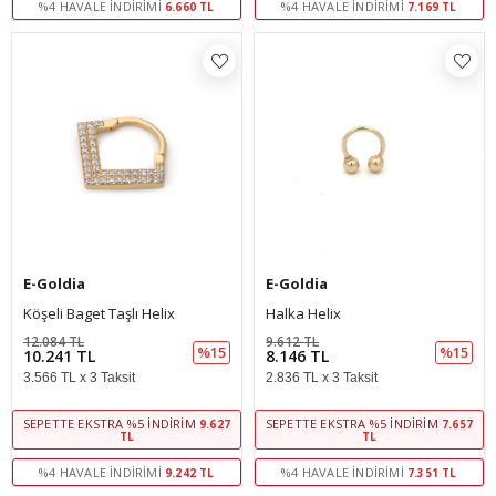
%4 HAVALE İNDIRIMI
%4 HAVALE İNDIRIMI
6.660 TL
7.169 TL
E-Goldia
E-Goldia
Köşeli Baget Taşlı Helix
Halka Helix
12.084 TL
9.612 TL
%15
%15
10.241 TL
8.146 TL
3.566 TL x 3 Taksit
2.836 TL x 3 Taksit
SEPETTE EKSTRA %5 İNDIRIM
SEPETTE EKSTRA %5 İNDIRIM
9.627
7.657
TL
TL
%4 HAVALE İNDIRIMI
%4 HAVALE İNDIRIMI
9.242 TL
7.351 TL