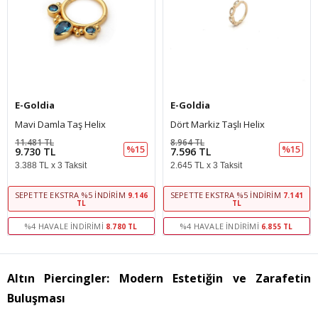
E-Goldia
E-Goldia
Mavi Damla Taş Helix
Dört Markiz Taşlı Helix
11.481 TL
8.964 TL
%15
%15
9.730 TL
7.596 TL
3.388 TL x 3 Taksit
2.645 TL x 3 Taksit
SEPETTE EKSTRA %5 İNDIRIM
SEPETTE EKSTRA %5 İNDIRIM
9.146
7.141
TL
TL
%4 HAVALE İNDIRIMI
%4 HAVALE İNDIRIMI
8.780 TL
6.855 TL
Altın Piercingler: Modern Estetiğin ve Zarafetin
Buluşması