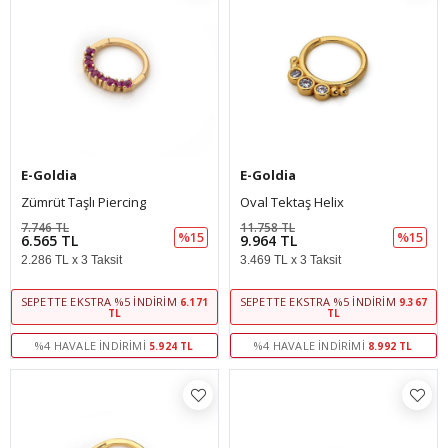
E-Goldia
E-Goldia
Zümrüt Taşlı Piercing
Oval Tektaş Helix
7.746 TL
11.758 TL
%15
%15
6.565 TL
9.964 TL
2.286 TL x 3 Taksit
3.469 TL x 3 Taksit
SEPETTE EKSTRA %5 İNDIRIM
SEPETTE EKSTRA %5 İNDIRIM
6.171
9.367
TL
TL
%4 HAVALE İNDIRIMI
%4 HAVALE İNDIRIMI
5.924 TL
8.992 TL