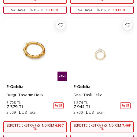
TL
TL
%4 HAVALE İNDIRIMI
%4 HAVALE İNDIRIMI
6.916 TL
6.340 TL
E-Goldia
E-Goldia
Burgu Tasarım Helix
Sıralı Taşlı Helix
8.708 TL
9.374 TL
%15
%15
7.379 TL
7.944 TL
2.569 TL x 3 Taksit
2.766 TL x 3 Taksit
SEPETTE EKSTRA %5 İNDIRIM
SEPETTE EKSTRA %5 İNDIRIM
6.937
7.468
TL
TL