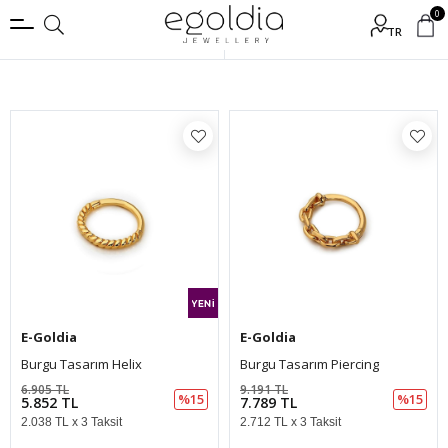
0
TR
Filtrele
E-Goldia
E-Goldia
Burgu Tasarım Helix
Burgu Tasarım Piercing
6.905 TL
9.191 TL
%15
%15
5.852 TL
7.789 TL
2.038 TL x 3 Taksit
2.712 TL x 3 Taksit