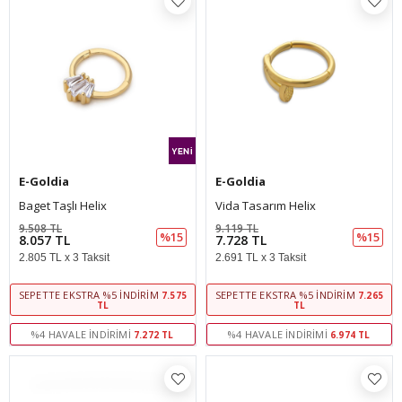
E-Goldia
E-Goldia
Baget Taşlı Helix
Vida Tasarım Helix
9.508 TL
9.119 TL
%15
%15
8.057 TL
7.728 TL
2.805 TL x 3 Taksit
2.691 TL x 3 Taksit
SEPETTE EKSTRA %5 İNDIRIM
SEPETTE EKSTRA %5 İNDIRIM
7.575
7.265
TL
TL
%4 HAVALE İNDIRIMI
%4 HAVALE İNDIRIMI
7.272 TL
6.974 TL