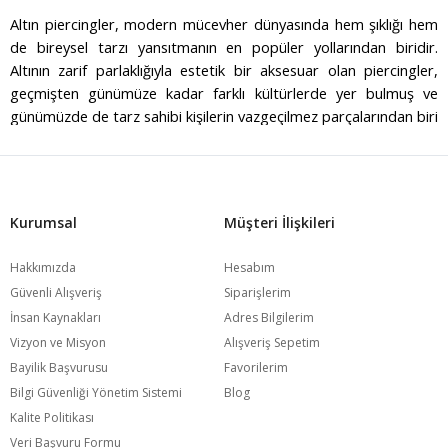
Altın piercingler, modern mücevher dünyasında hem şıklığı hem
de bireysel tarzı yansıtmanın en popüler yollarından biridir.
Altının zarif parlaklığıyla estetik bir aksesuar olan piercingler,
geçmişten günümüze kadar farklı kültürlerde yer bulmuş ve
günümüzde de tarz sahibi kişilerin vazgeçilmez parçalarından biri
haline gelmiştir. E-Goldia Jewelry, altın piercing koleksiyonlarında
hem klasik hem de modern tasarımları bir araya getirerek,
mücevher tutkunlarına geniş bir yelpaze sunmaktadır. Altın
göbek piercing, altın hızma, altın tragus piercing ve altın helix
Kurumsal
Müşteri İlişkileri
piercing gibi farklı piercing çeşitleri, şıklığı ve kaliteyi bir arada
arayanlar için ideal tercihlerdir.
Hakkımızda
Hesabım
Güvenli Alışveriş
Siparişlerim
Altın Göbek Piercing: Cesur ve Şık Bir Dokunuş
İnsan Kaynakları
Adres Bilgilerim
Göbek piercingi, vücut piercingleri arasında en popüler
Vizyon ve Misyon
Alışveriş Sepetim
seçeneklerden biridir. Özellikle yaz aylarında bikini ve kısa üstlerle
Bayilik Başvurusu
Favorilerim
kombinlendiğinde dikkat çeken bu piercingler, cesur bir stilin
Bilgi Güvenliği Yönetim Sistemi
Blog
sembolüdür. E-Goldia Jewelry’nin altın göbek piercing
Kalite Politikası
koleksiyonu, sade ve zarif tasarımlardan taşlı ve daha gösterişli
Veri Başvuru Formu