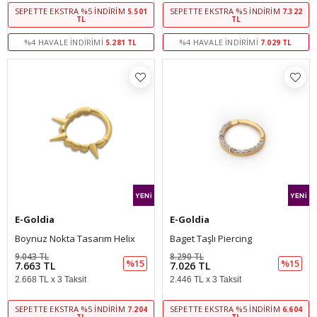
SEPETTE EKSTRA %5 İNDIRIM
SEPETTE EKSTRA %5 İNDIRIM
5.501
7.322
TL
TL
%4 HAVALE İNDIRIMI
%4 HAVALE İNDIRIMI
5.281 TL
7.029 TL
E-Goldia
E-Goldia
Boynuz Nokta Tasarım Helix
Baget Taşlı Piercing
9.043 TL
8.290 TL
%15
%15
7.663 TL
7.026 TL
2.668 TL x 3 Taksit
2.446 TL x 3 Taksit
SEPETTE EKSTRA %5 İNDIRIM
SEPETTE EKSTRA %5 İNDIRIM
7.204
6.604