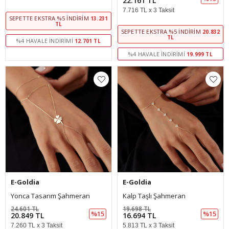
22.161 TL
7.716 TL x 3 Taksit
SEPETTE EKSTRA %5 İNDIRIM
13.231
TL
SEPETTE EKSTRA %5 İNDIRIM
20.832
TL
%4 HAVALE İNDIRIMI
12.701 TL
%4 HAVALE İNDIRIMI
19.999 TL
E-Goldia
E-Goldia
Yonca Tasarım Şahmeran
Kalp Taşlı Şahmeran
24.601 TL
19.698 TL
%15
%15
20.849 TL
16.694 TL
7.260 TL x 3 Taksit
5.813 TL x 3 Taksit