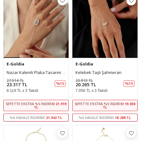
E-Goldia
E-Goldia
Nazar Kalemli Plaka Tasarım Şahmeran
Kelebek Taşlı Şahmeran
27.514 TL
23.913 TL
%15
%15
23.317 TL
20.265 TL
8.119 TL x 3 Taksit
7.056 TL x 3 Taksit
SEPETTE EKSTRA %5 İNDIRIM
SEPETTE EKSTRA %5 İNDIRIM
21.919
19.050
TL
TL
%4 HAVALE İNDIRIMI
%4 HAVALE İNDIRIMI
21.042 TL
18.288 TL