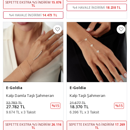
SEPETTE EKSTRA %5 İNDIRIM
15.076
TL
%4 HAVALE İNDIRIMI
18.238 TL
%4 HAVALE İNDIRIMI
14.473 TL
E-Goldia
E-Goldia
Kalp Damla Taşlı Şahmeran
Kalp Taşlı Şahmeran
32.783 TL
21.677 TL
%15
%15
27.782 TL
18.370 TL
9.674 TL x 3 Taksit
6.396 TL x 3 Taksit
SEPETTE EKSTRA %5 İNDIRIM
SEPETTE EKSTRA %5 İNDIRIM
26.116
17.269
TL
TL