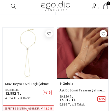
0
TR
Filtrele
E-Goldia
Mavi Beyaz Oval Taşlı Şahmeran
15.330 TL
Aşk Düğümü Tasarım Şahmeran
%15
12.992 TL
19.956 TL
4.524 TL x 3 Taksit
%15
16.912 TL
5.889 TL x 3 Taksit
SEPETTE EKSTRA %5 İNDIRIM
12.213