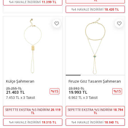
TL
%4 HAVALE İNDIRIMI
11.399 TL
%4 HAVALE İNDIRIMI
18.420 TL
Külçe Şahmeran
Firuze Göz Tasarım Şahmeran
25.255 TL
23.592 TL
%15
%15
21.403 TL
19.993 TL
7.453 TL x 3 Taksit
6.962 TL x 3 Taksit
SEPETTE EKSTRA %5 İNDIRIM
SEPETTE EKSTRA %5 İNDIRIM
20.119
18.794
TL
TL
%4 HAVALE İNDIRIMI
%4 HAVALE İNDIRIMI
19.315 TL
18.043 TL