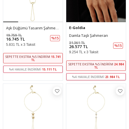
E-Goldia
Aşk Düğümü Tasarım Şahmeran
19.759 TL
Damla Taşlı Şahmeran
%15
16.745 TL
31.361 TL
5.831 TL x 3 Taksit
%15
26.577 TL
9.254 TL x 3 Taksit
SEPETTE EKSTRA %5 İNDIRIM
15.741
TL
SEPETTE EKSTRA %5 İNDIRIM
24.984
TL
%4 HAVALE İNDIRIMI
15.111 TL
%4 HAVALE İNDIRIMI
23.984 TL