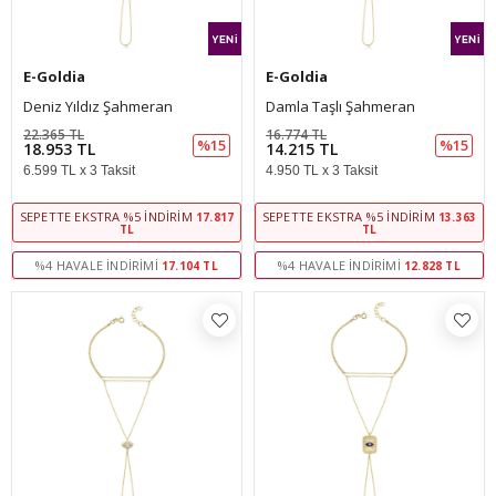
E-Goldia
E-Goldia
Deniz Yıldız Şahmeran
Damla Taşlı Şahmeran
22.365 TL
16.774 TL
%15
%15
18.953 TL
14.215 TL
6.599 TL x 3 Taksit
4.950 TL x 3 Taksit
SEPETTE EKSTRA %5 İNDIRIM
SEPETTE EKSTRA %5 İNDIRIM
17.817
13.363
TL
TL
%4 HAVALE İNDIRIMI
%4 HAVALE İNDIRIMI
17.104 TL
12.828 TL