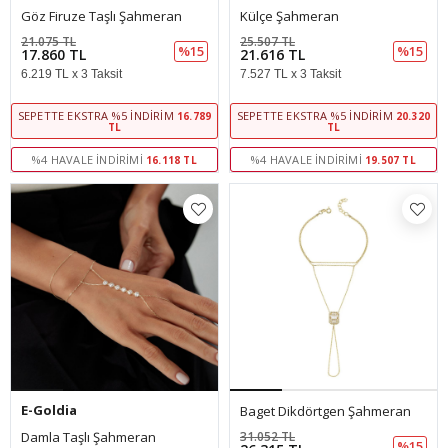
Göz Firuze Taşlı Şahmeran
Külçe Şahmeran
21.075 TL
25.507 TL
%15
%15
17.860 TL
21.616 TL
6.219 TL x 3 Taksit
7.527 TL x 3 Taksit
SEPETTE EKSTRA %5 İNDIRIM
SEPETTE EKSTRA %5 İNDIRIM
16.789
20.320
TL
TL
%4 HAVALE İNDIRIMI
%4 HAVALE İNDIRIMI
16.118 TL
19.507 TL
E-Goldia
Baget Dikdörtgen Şahmeran
Damla Taşlı Şahmeran
31.052 TL
%15