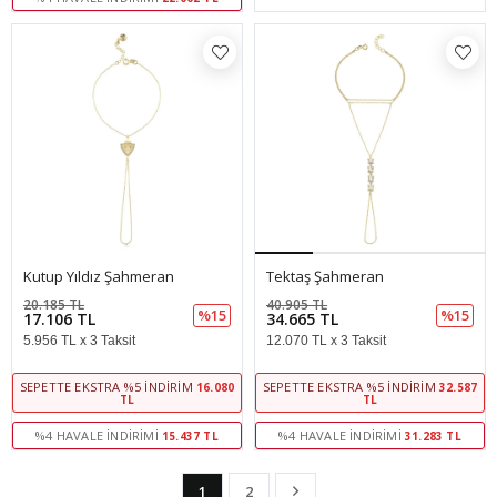
Kutup Yıldız Şahmeran
Tektaş Şahmeran
20.185 TL
40.905 TL
%15
%15
17.106 TL
34.665 TL
5.956 TL x 3 Taksit
12.070 TL x 3 Taksit
SEPETTE EKSTRA %5 İNDIRIM
SEPETTE EKSTRA %5 İNDIRIM
16.080
32.587
TL
TL
%4 HAVALE İNDIRIMI
%4 HAVALE İNDIRIMI
15.437 TL
31.283 TL
1
2