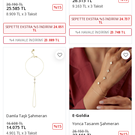
26.315 TL
30.190 TL
9.163 TL x 3 Taksit
%15
25.585 TL
8.909 TL x 3 Taksit
SEPETTE EKSTRA %5 İNDIRIM
24.737
TL
SEPETTE EKSTRA %5 İNDIRIM
24.051
TL
%4 HAVALE İNDIRIMI
23.748 TL
%4 HAVALE İNDIRIMI
23.089 TL
E-Goldia
Damla Taşlı Şahmeran
16.608 TL
Yonca Tasarım Şahmeran
%15
14.075 TL
26.150 TL
4.901 TL x 3 Taksit
%15