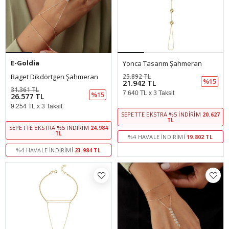
E-Goldia
Yonca Tasarım Şahmeran
Baget Dikdörtgen Şahmeran
25.892 TL
%15
21.942 TL
31.361 TL
7.640 TL x 3 Taksit
%15
26.577 TL
9.254 TL x 3 Taksit
SEPETTE EKSTRA %5 İNDIRIM
20.627
TL
SEPETTE EKSTRA %5 İNDIRIM
24.984
TL
%4 HAVALE İNDIRIMI
19.802 TL
%4 HAVALE İNDIRIMI
23.984 TL