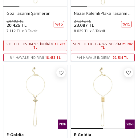
Göz Tasarım Şahmeran
Nazar Kalemli Plaka Tasarım Şahmeran
24.103 TL
27.242 TL
%15
%15
20.426 TL
23.087 TL
7.112 TL x 3 Taksit
8.039 TL x 3 Taksit
SEPETTE EKSTRA %5 İNDIRIM
SEPETTE EKSTRA %5 İNDIRIM
19.202
21.702
TL
TL
%4 HAVALE İNDIRIMI
%4 HAVALE İNDIRIMI
18.433 TL
20.834 TL
E-Goldia
E-Goldia