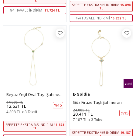
TL
SEPETTE EKSTRA %5 İNDIRIM
15.898
TL
%4 HAVALE İNDIRIMI
11.724 TL
%4 HAVALE İNDIRIMI
15.262 TL
E-Goldia
Beyaz Yeşil Oval Taşlı Şahmeran
14.905 TL
Göz Firuze Taşlı Şahmeran
%15
12.631 TL
24.085 TL
4.398 TL x 3 Taksit
%15
20.411 TL
7.107 TL x 3 Taksit
SEPETTE EKSTRA %5 İNDIRIM
11.874
TL
SEPETTE EKSTRA %5 İNDIRIM
19.187