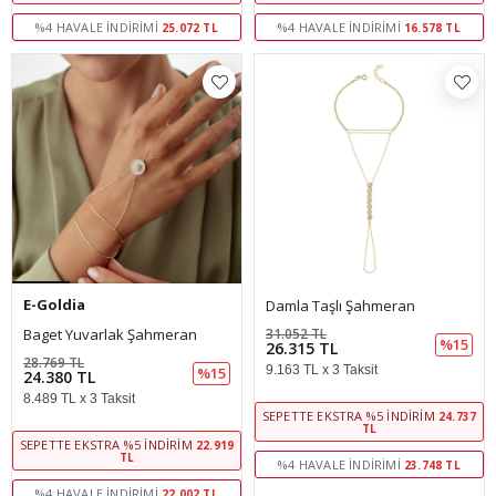
%4 HAVALE İNDIRIMI
%4 HAVALE İNDIRIMI
25.072 TL
16.578 TL
E-Goldia
Damla Taşlı Şahmeran
Baget Yuvarlak Şahmeran
31.052 TL
%15
26.315 TL
28.769 TL
9.163 TL x 3 Taksit
%15
24.380 TL
8.489 TL x 3 Taksit
SEPETTE EKSTRA %5 İNDIRIM
24.737
TL
SEPETTE EKSTRA %5 İNDIRIM
22.919
TL
%4 HAVALE İNDIRIMI
23.748 TL
%4 HAVALE İNDIRIMI
22.002 TL