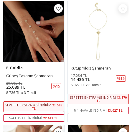
E-Goldia
Kutup Yıldız Şahmeran
Güneş Tasarım Şahmeran
17.034 TL
%15
14.436 TL
29.605 TL
5.027 TL x 3 Taksit
%15
25.089 TL
8.736 TL x 3 Taksit
SEPETTE EKSTRA %5 İNDIRIM
13.570
TL
SEPETTE EKSTRA %5 İNDIRIM
23.585
TL
%4 HAVALE İNDIRIMI
13.027 TL
%4 HAVALE İNDIRIMI
22.641 TL