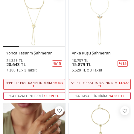
Yonca Tasarım Şahmeran
Anka Kuşu Şahmeran
24.359 TL
18.737 TL
%15
%15
20.643 TL
15.879 TL
7.188 TL x 3 Taksit
5.529 TL x 3 Taksit
SEPETTE EKSTRA %5 İNDIRIM
SEPETTE EKSTRA %5 İNDIRIM
19.405
14.927
TL
TL
%4 HAVALE İNDIRIMI
%4 HAVALE İNDIRIMI
18.629 TL
14.330 TL