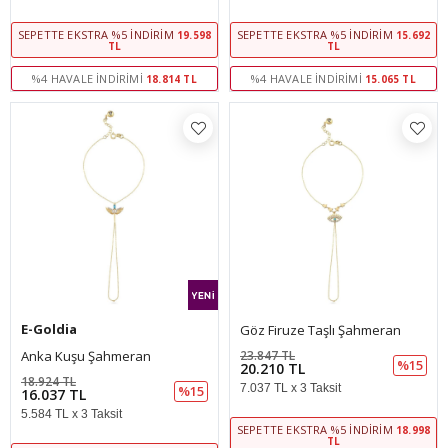
SEPETTE EKSTRA %5 İNDIRIM
SEPETTE EKSTRA %5 İNDIRIM
19.598
15.692
TL
TL
%4 HAVALE İNDIRIMI
%4 HAVALE İNDIRIMI
18.814 TL
15.065 TL
E-Goldia
Göz Firuze Taşlı Şahmeran
Anka Kuşu Şahmeran
23.847 TL
%15
20.210 TL
18.924 TL
7.037 TL x 3 Taksit
%15
16.037 TL
5.584 TL x 3 Taksit
SEPETTE EKSTRA %5 İNDIRIM
18.998
TL