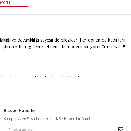
092 TL
laklığı ve dayanıklılığı sayesinde bilezikler, her dönemde kadınların
la birleştirerek hem geleneksel hem de modern bir görünüm sunar.
E-
lam bir yapıya sahip olan bu bilezikler, bileği tamamen saran ve
lezikler, her tarza ve zevke hitap eder.
E-Goldia Jewelry
, kelepçe
Bizden Haberler
r yapıya sahip olmasını sağlar. Saf altının parlaklığı ve dayanıklılığı
Kampanya ve Fırsatlarımızdan İlk Siz Haberdar Olun!
.
E-Goldia Jewelry
, 22 ayar bileziklerde sunduğu zengin tasarım
e bilezikler, hem günlük kullanımda hem de özel günlerde mükemmel