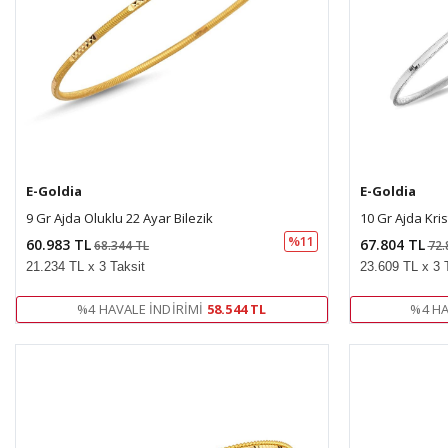
E-Goldia
E-Goldia
9 Gr Ajda Oluklu 22 Ayar Bilezik
10 Gr Ajda Kris
%11
60.983 TL
67.804 TL
68.344 TL
72.
21.234 TL x 3 Taksit
23.609 TL x 3 
%4 HAVALE İNDIRIMI
58.544 TL
%4 HA