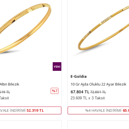
E-Goldia
ltın Bilezik
10 Gr Ajda Oluklu 22 Ayar Bilezik
%7
67.804 TL
619 TL
72.801 TL
Taksit
23.609 TL x 3 Taksit
VALE İNDIRIMI
52.319 TL
%4 HAVALE İNDIRIMI
65.