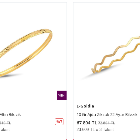
E-Goldia
ltın Bilezik
10 Gr Ajda Zikzak 22 Ayar Bilezik
%7
67.804 TL
619 TL
72.801 TL
Taksit
23.609 TL x 3 Taksit