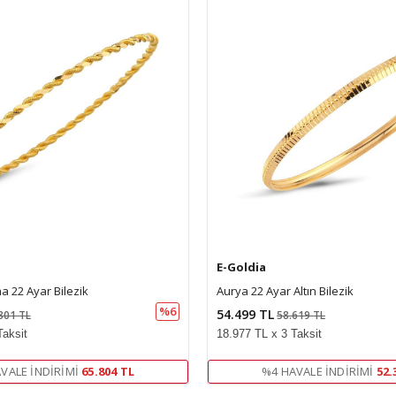
E-Goldia
ma 22 Ayar Bilezik
Aurya 22 Ayar Altın Bilezik
%6
54.499 TL
801 TL
58.619 TL
Taksit
18.977 TL x 3 Taksit
VALE İNDIRIMI
65.804 TL
%4 HAVALE İNDIRIMI
52.