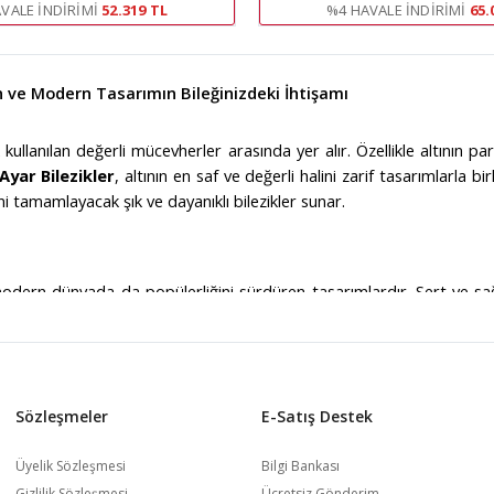
VALE İNDIRIMI
52.319 TL
%4 HAVALE İNDIRIMI
65.
in ve Modern Tasarımın Bileğinizdeki İhtişamı
 kullanılan değerli mücevherler arasında yer alır. Özellikle altının par
Ayar Bilezikler
, altının en saf ve değerli halini zarif tasarımlar
ini tamamlayacak şık ve dayanıklı bilezikler sunar.
dern dünyada da popülerliğini sürdüren tasarımlardır. Sert ve sağ
ade ve gösterişli olmak üzere birçok farklı modeli bulunan kelepçe bi
birleştirerek her kadının beğenisini kazanacak modeller yaratır.
Sözleşmeler
E-Satış Destek
a saf altın içerir. Bu, 22 ayar bileziklerin hem değerli hem de zarif bi
 aksesuar hem de uzun ömürlü bir yatırım aracı olarak öne çıkar
Üyelik Sözleşmesi
Bilgi Bankası
rden daha gösterişli ve kalın modellere kadar uzanan geniş yelpazed
Gizlilik Sözleşmesi
Ücretsiz Gönderim