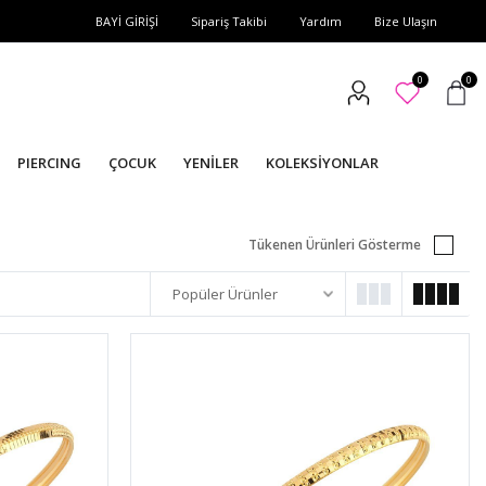
BAYİ GİRİŞİ
Sipariş Takibi
Yardım
Bize Ulaşın
0
0
PIERCING
ÇOCUK
YENİLER
KOLEKSİYONLAR
Tükenen Ürünleri Gösterme