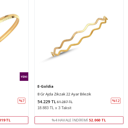
E-Goldia
8 Gr Ajda Zikzak 22 Ayar Bilezik
%7
%12
54.229 TL
61.287 TL
18.883 TL x 3 Taksit
319 TL
%4 HAVALE İNDIRIMI
52.060 TL