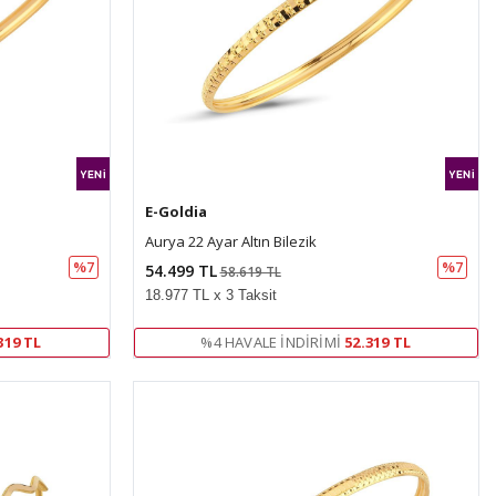
E-Goldia
Aurya 22 Ayar Altın Bilezik
%7
%7
54.499 TL
58.619 TL
18.977 TL x 3 Taksit
319 TL
%4 HAVALE İNDIRIMI
52.319 TL