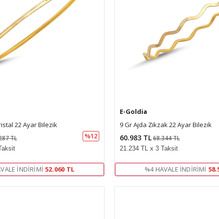
E-Goldia
stal 22 Ayar Bilezik
9 Gr Ajda Zikzak 22 Ayar Bilezik
%12
60.983 TL
287 TL
68.344 TL
Taksit
21.234 TL x 3 Taksit
VALE İNDIRIMI
52.060 TL
%4 HAVALE İNDIRIMI
58.