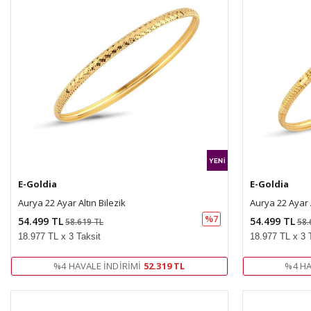
E-Goldia
E-Goldia
Aurya 22 Ayar Altın Bilezik
Aurya 22 Ayar A
%7
54.499 TL
54.499 TL
58.619 TL
58.
18.977 TL x 3 Taksit
18.977 TL x 3 
%4 HAVALE İNDIRIMI
52.319 TL
%4 HA