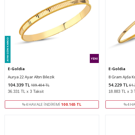
E-Goldia
E-Goldia
Aurya 22 Ayar Altın Bilezik
8 Gram Ajda Kri
104.339 TL
54.229 TL
109.404 TL
61.
36.331 TL x 3 Taksit
18.883 TL x 3 
%4 HAVALE İNDIRIMI
100.165 TL
%4 HA