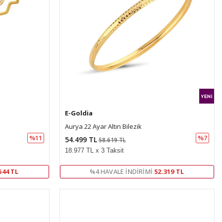
E-Goldia
Aurya 22 Ayar Altın Bilezik
%11
%7
54.499 TL
58.619 TL
18.977 TL x 3 Taksit
544 TL
%4 HAVALE İNDIRIMI
52.319 TL