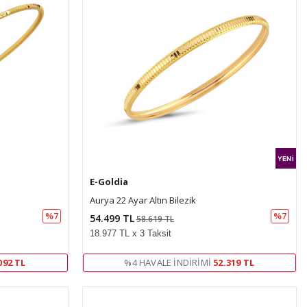
E-Goldia
Aurya 22 Ayar Altın Bilezik
%7
%7
54.499 TL
58.619 TL
18.977 TL x 3 Taksit
092 TL
%4 HAVALE İNDIRIMI
52.319 TL