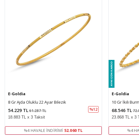
E-Goldia
E-Goldia
10 Gr İkili Bur
8 Gr Ajda Oluklu 22 Ayar Bilezik
%12
68.546 TL
54.229 TL
72.
61.287 TL
23.868 TL x 3 
18.883 TL x 3 Taksit
%4 HA
%4 HAVALE İNDIRIMI
52.060 TL