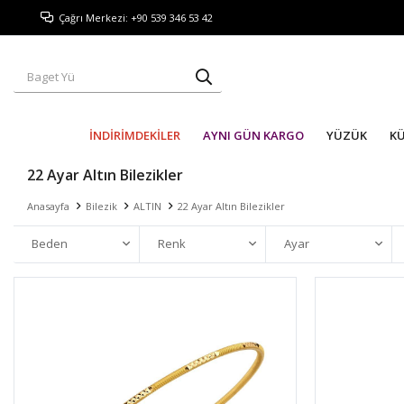
Çağrı Merkezi: +90 539 346 53 42
İNDİRİMDEKİLER
AYNI GÜN KARGO
YÜZÜK
K
22 Ayar Altın Bilezikler
Anasayfa
Bilezik
ALTIN
22 Ayar Altın Bilezikler
Beden
Renk
Ayar