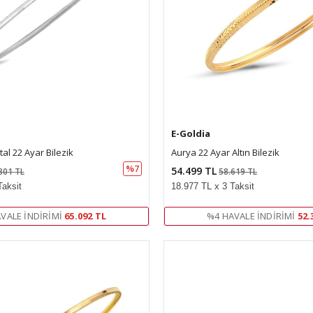
E-Goldia
tal 22 Ayar Bilezik
Aurya 22 Ayar Altın Bilezik
%7
54.499 TL
801 TL
58.619 TL
Taksit
18.977 TL x 3 Taksit
VALE İNDIRIMI
65.092 TL
%4 HAVALE İNDIRIMI
52.