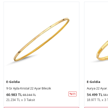
E-Goldia
E-Goldia
9 Gr Ajda Kristal 22 Ayar Bilezik
Aurya 22 Ayar A
%11
60.983 TL
54.499 TL
68.344 TL
58.
21.234 TL x 3 Taksit
18.977 TL x 3 