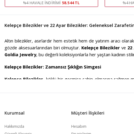
%4 HAVALE İNDIRIMI
58.544 TL
%4 HA
Kelepçe Bilezikler ve 22 Ayar Bilezikler: Geleneksel Zarafet
Altın bilezikler, asırlardır hem estetik hem de yatırım aracı olarak
gözde aksesuarlarından biri olmuştur.
Kelepçe Bilezikler
ve
22 
Goldia Jewelry
, bu değerli koleksiyonlarla her yaştan kadının stil
Kelepçe Bilezikler: Zamansız Şıklığın Simgesi
Kelepçe Bilezikler
, köklü bir geçmişe sahip olmasına rağmen mo
dikkat çekici bir görünüm sunan tasarımlarıyla öne çıkar. Klasik, s
bileziklerinde hem geleneksel dokunuşları hem de modern çizgileri 
22 Ayar Bilezikler: Saf Altının Zarafeti
Kurumsal
Müşteri İlişkileri
Altının en saf hali olarak kabul edilen
22 ayar altın
, %91.6 oranınd
sayesinde 22 ayar bilezikler, hem estetik açıdan mükemmel bir
Hakkımızda
Hesabım
seçenekleri ile her zevke hitap eder. Minimalist ve ince modelle
Güvenli Alışveriş
Siparişlerim