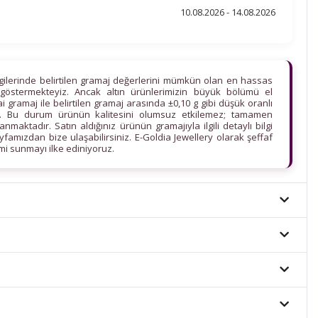
10.08.2026 - 14.08.2026
lgilerinde belirtilen gramaj değerlerini mümkün olan en hassas
göstermekteyiz. Ancak altın ürünlerimizin büyük bölümü el
ihai gramaj ile belirtilen gramaj arasında ±0,10 g gibi düşük oranlı
edir. Bu durum ürünün kalitesini olumsuz etkilemez; tamamen
maktadır. Satın aldığınız ürünün gramajıyla ilgili detaylı bilgi
ayfamızdan bize ulaşabilirsiniz. E-Goldia Jewellery olarak şeffaf
imi sunmayı ilke ediniyoruz.