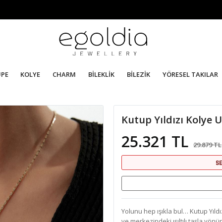
ÜPE
KOLYE
CHARM
BİLEKLİK
BİLEZİK
YÖRESEL TAKILAR
Kutup Yıldızı Kolye 
25.321 TL
29.879 TL
S
Yolunu hep ışıkla bul… Kutup Yıldı
ve merkezindeki ışıltılı taşla yön