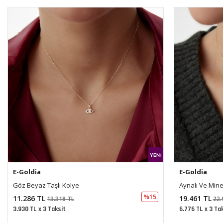
E-Goldia
E-Goldia
Aynalı Ve Mineli Kolye
Göz Taşlı Koly
%15
19.461 TL
7.074 TL
22.964 TL
8.34
6.776 TL x 3 Taksit
2.463 TL x 3 Ta