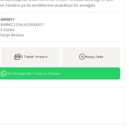
ım, kendine ya da sevdiklerine unutulmaz bir armağan.
6000011
869NEC3.55KLACE6000011
E-Goldia
Kargo Bedava
3 Taksit İmkanı
Kolay İade
WhatsApp'dan Sipariş Oluştur