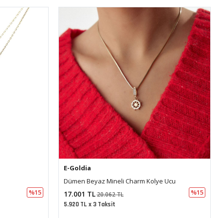
E-Goldia
 Ucu
Sonsuz Bağ Altın Kolye
%15
%15
21.342 TL
25.184 TL
7.431 TL x 3 Taksit