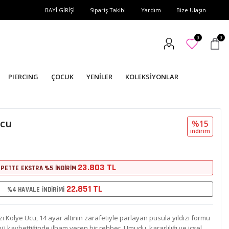
BAYİ GİRİŞİ
Sipariş Takibi
Yardım
Bize Ulaşın
0
0
PIERCING
ÇOCUK
YENİLER
KOLEKSİYONLAR
Ucu
%15
i̇ndi̇ri̇m
23.803 TL
EPETTE EKSTRA %5 İNDİRİM
22.851 TL
%4 HAVALE İNDİRİMİ
zı Kolye Ucu, 14 ayar altının zarafetiyle parlayan pusula yıldızı formu
ünü kaybettiğinde ilham veren bir rehber. Umudu, kararlılığı ve içsel