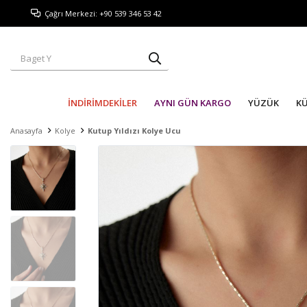
Çağrı Merkezi: +90 539 346 53 42
İNDİRİMDEKİLER
AYNI GÜN KARGO
YÜZÜK
K
Anasayfa
Kolye
Kutup Yıldızı Kolye Ucu