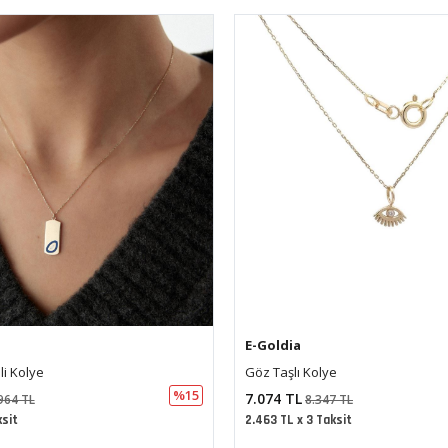
E-Goldia
e
Dümen Beyaz Mineli Charm Kolye
%15
17.001 TL
7 TL
20.062 TL
ksit
5.920 TL x 3 Taksit