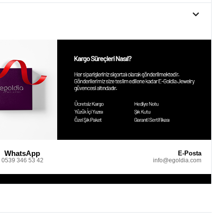
WhatsApp
E-Posta
0539 346 53 42
info@egoldia.com