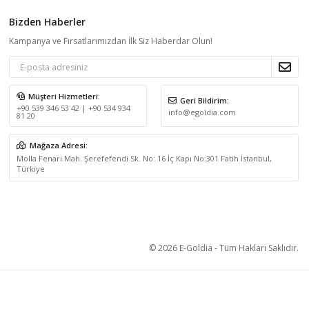
Bizden Haberler
Kampanya ve Fırsatlarımızdan İlk Siz Haberdar Olun!
Müşteri Hizmetleri:
Geri Bildirim:
+90 539 346 53 42 | +90 534 934
info@egoldia.com
81 20
Mağaza Adresi:
Molla Fenari Mah. Şerefefendi Sk. No: 16 İç Kapı No:301 Fatih İstanbul,
Türkiye
© 2026 E-Goldia - Tüm Hakları Saklıdır.