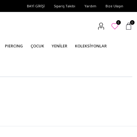
BAYİ GİRİŞİ
Sipariş Takibi
Yardım
Bize Ulaşın
0
0
PIERCING
ÇOCUK
YENİLER
KOLEKSİYONLAR