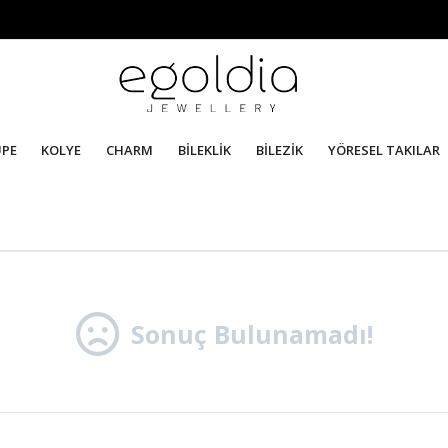
ÜPE
KOLYE
CHARM
BİLEKLİK
BİLEZİK
YÖRESEL TAKILAR
Sonuç Bulunamadı!