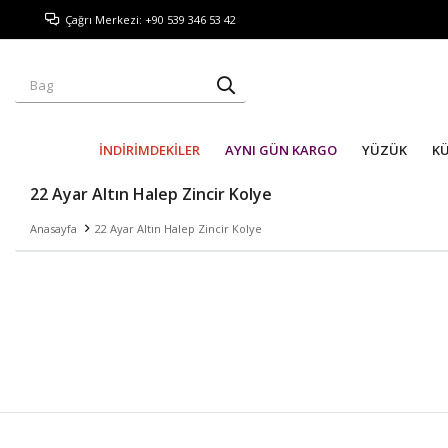
Çağrı Merkezi: +90 539 346 53 42
İNDİRİMDEKİLER
AYNI GÜN KARGO
YÜZÜK
K
22 Ayar Altın Halep Zincir Kolye
Anasayfa
22 Ayar Altın Halep Zincir Kolye