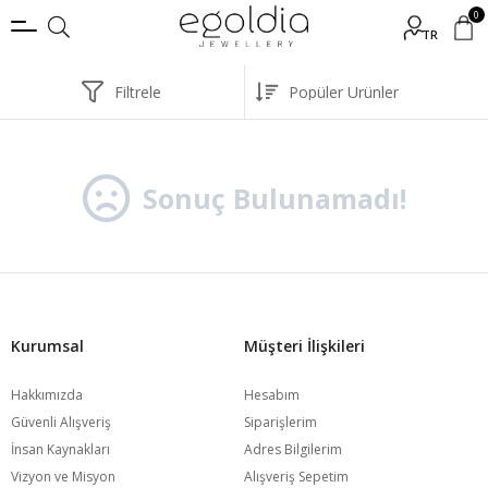
0
TR
Filtrele
Sonuç Bulunamadı!
Kurumsal
Müşteri İlişkileri
Hakkımızda
Hesabım
Güvenli Alışveriş
Siparişlerim
İnsan Kaynakları
Adres Bilgilerim
Vizyon ve Misyon
Alışveriş Sepetim