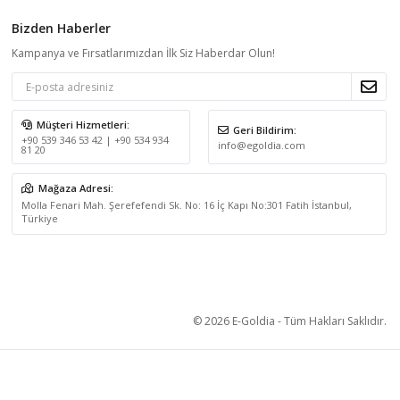
Bizden Haberler
Kampanya ve Fırsatlarımızdan İlk Siz Haberdar Olun!
Müşteri Hizmetleri:
Geri Bildirim:
+90 539 346 53 42 | +90 534 934
info@egoldia.com
81 20
Mağaza Adresi:
Molla Fenari Mah. Şerefefendi Sk. No: 16 İç Kapı No:301 Fatih İstanbul,
Türkiye
© 2026 E-Goldia - Tüm Hakları Saklıdır.