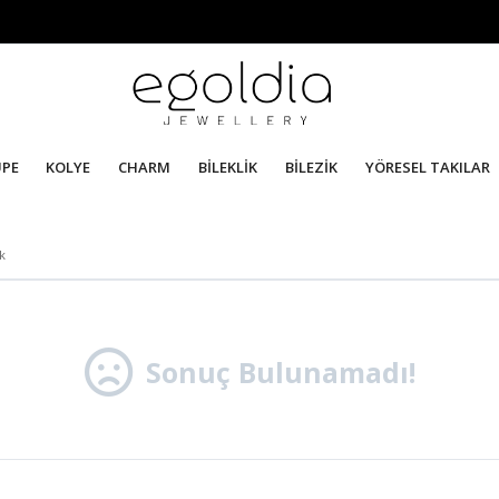
ÜPE
KOLYE
CHARM
BİLEKLİK
BİLEZİK
YÖRESEL TAKILAR
ik
Sonuç Bulunamadı!