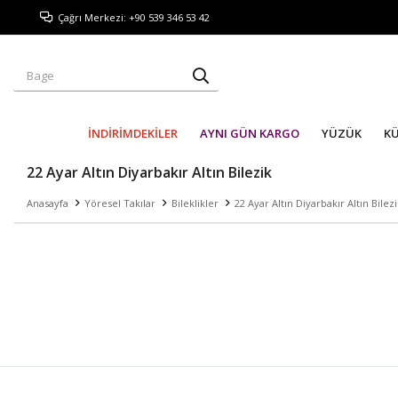
Çağrı Merkezi: +90 539 346 53 42
İNDİRİMDEKİLER
AYNI GÜN KARGO
YÜZÜK
K
22 Ayar Altın Diyarbakır Altın Bilezik
Anasayfa
Yöresel Takılar
Bileklikler
22 Ayar Altın Diyarbakır Altın Bilez