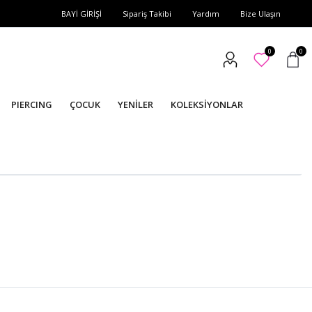
BAYİ GİRİŞİ
Sipariş Takibi
Yardım
Bize Ulaşın
0
0
PIERCING
ÇOCUK
YENİLER
KOLEKSİYONLAR