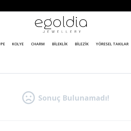
ÜPE
KOLYE
CHARM
BİLEKLİK
BİLEZİK
YÖRESEL TAKILAR
Sonuç Bulunamadı!