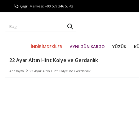
Çağrı Merkezi: +90 539 346 53 42
İNDİRİMDEKİLER
AYNI GÜN KARGO
YÜZÜK
K
22 Ayar Altın Hint Kolye ve Gerdanlık
Anasayfa
22 Ayar Altın Hint Kolye Ve Gerdanlık