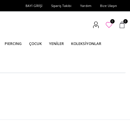
BAYİ GİRİŞİ
Sipariş Takibi
Yardım
Bize Ulaşın
0
0
PIERCING
ÇOCUK
YENİLER
KOLEKSİYONLAR