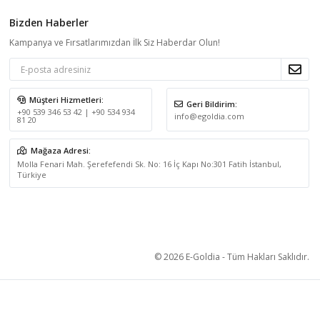
Bizden Haberler
Kampanya ve Fırsatlarımızdan İlk Siz Haberdar Olun!
Müşteri Hizmetleri:
Geri Bildirim:
+90 539 346 53 42 | +90 534 934
info@egoldia.com
81 20
Mağaza Adresi:
Molla Fenari Mah. Şerefefendi Sk. No: 16 İç Kapı No:301 Fatih İstanbul,
Türkiye
© 2026 E-Goldia - Tüm Hakları Saklıdır.