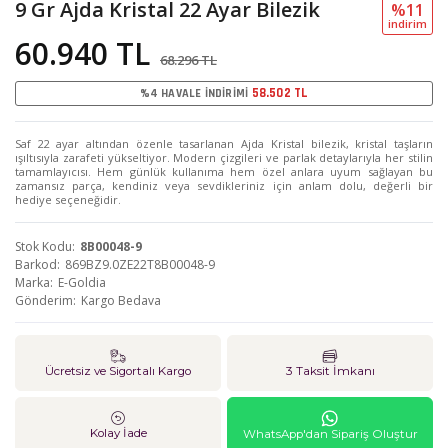
9 Gr Ajda Kristal 22 Ayar Bilezik
%11
i̇ndi̇ri̇m
60.940 TL
68.296 TL
58.502 TL
%4 HAVALE İNDİRİMİ
Saf 22 ayar altından özenle tasarlanan Ajda Kristal bilezik, kristal taşların
ışıltısıyla zarafeti yükseltiyor. Modern çizgileri ve parlak detaylarıyla her stilin
tamamlayıcısı. Hem günlük kullanıma hem özel anlara uyum sağlayan bu
zamansız parça, kendiniz veya sevdikleriniz için anlam dolu, değerli bir
hediye seçeneğidir.
Stok Kodu
8B00048-9
Barkod
869BZ9.0ZE22T8B00048-9
Marka
E-Goldia
Gönderim
Kargo Bedava
Ücretsiz ve Sigortalı Kargo
3 Taksit İmkanı
Kolay İade
WhatsApp'dan Sipariş Oluştur