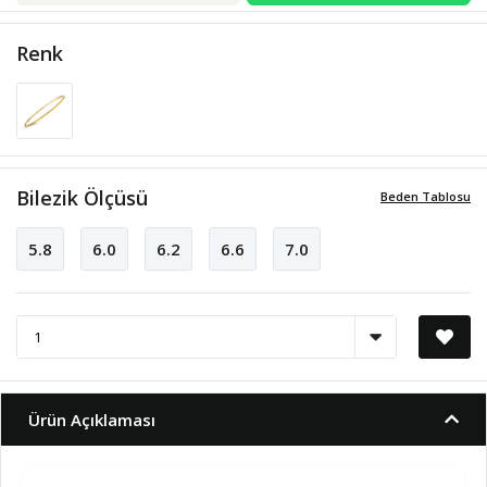
Renk
Bilezik Ölçüsü
Beden Tablosu
5.8
6.0
6.2
6.6
7.0
Ürün Açıklaması