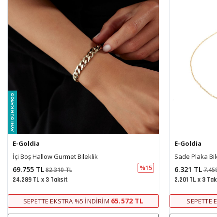
E-Goldia
E-Goldia
Sade Plaka Bileklik
Merdiven Tasar
%15
6.321 TL
33.186 TL
7.459 TL
39.
2.201 TL x 3 Taksit
11.555 TL x 3 Ta
5.942 TL
SEPETTE EKSTRA %5 İNDIRIM
SEPETTE E