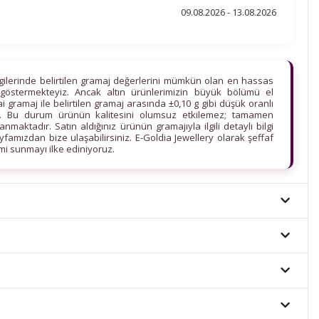
09.08.2026 - 13.08.2026
lgilerinde belirtilen gramaj değerlerini mümkün olan en hassas
göstermekteyiz. Ancak altın ürünlerimizin büyük bölümü el
ihai gramaj ile belirtilen gramaj arasında ±0,10 g gibi düşük oranlı
edir. Bu durum ürünün kalitesini olumsuz etkilemez; tamamen
maktadır. Satın aldığınız ürünün gramajıyla ilgili detaylı bilgi
ayfamızdan bize ulaşabilirsiniz. E-Goldia Jewellery olarak şeffaf
imi sunmayı ilke ediniyoruz.