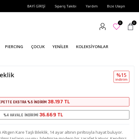
BAYİ GİRİŞİ
Sipariş Takibi
Yardım
Bize Ulaşın
0
0
PIERCING
ÇOCUK
YENİLER
KOLEKSİYONLAR
eklik
%15
i̇ndi̇ri̇m
38.197 TL
EPETTE EKSTRA %5 İNDİRİM
36.669 TL
%4 HAVALE İNDİRİMİ
 Altıgen Kare Taşlı Bileklik, 14 ayar altının pırıltısıyla hayat buluyor.
rilmiş taşların uyumu, bileğinize modern bir zarafet katıyor. Kendiniz