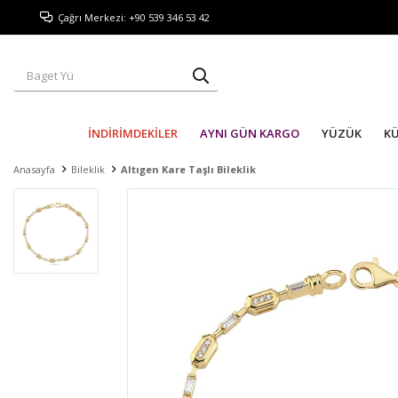
Çağrı Merkezi: +90 539 346 53 42
İNDİRİMDEKİLER
AYNI GÜN KARGO
YÜZÜK
K
Anasayfa
Bileklik
Altıgen Kare Taşlı Bileklik