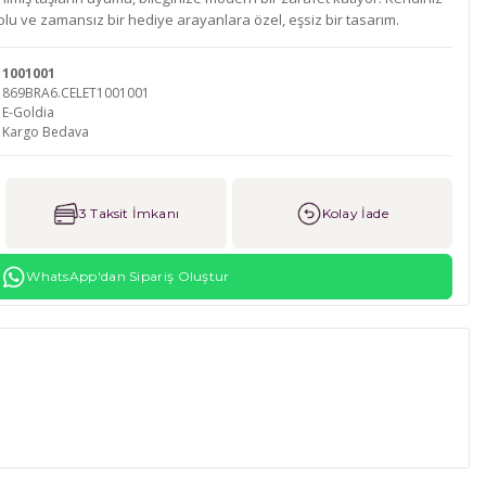
olu ve zamansız bir hediye arayanlara özel, eşsiz bir tasarım.
1001001
869BRA6.CELET1001001
E-Goldia
Kargo Bedava
3 Taksit İmkanı
Kolay İade
WhatsApp'dan Sipariş Oluştur