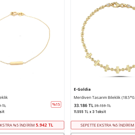
E-Goldia
ım Bileklik (18.5*0.5 Cm)
Yıldız Kare Tasarım Taşlı Bileklik
%15
34.430 TL
159 TL
40.628 TL
ksit
11.989 TL x 3 Taksit
31.196 TL
KSTRA %5 İNDIRIM
SEPETTE EKSTRA %5 İNDIRIM