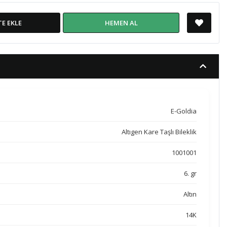
TE EKLE
HEMEN AL
E-Goldia
Altıgen Kare Taşlı Bileklik
1001001
6. gr
Altın
14K