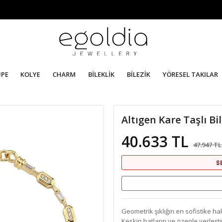
ÜPE
KOLYE
CHARM
BİLEKLİK
BİLEZİK
YÖRESEL TAKILAR
Altıgen Kare Taşlı Bil
40.633 TL
47.947 TL
S
Geometrik şıklığın en sofistike hali
Keskin hatların ve özenle yerleşti