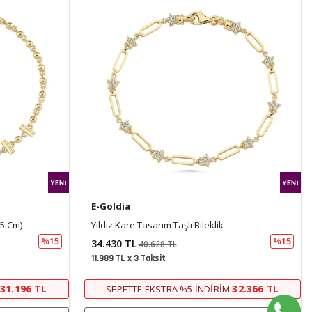
E-Goldia
İtalyan Sıralı Balıksırtı Altın Bileklik
%15
%15
46.610 TL
55.000 TL
16.230 TL x 3 Taksit
32.366 TL
43.816 TL
SEPETTE EKSTRA %5 İNDIRIM