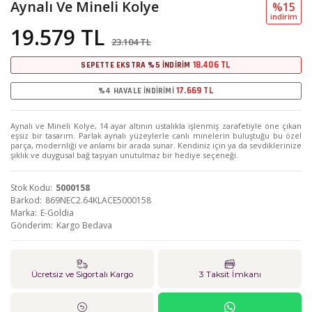
Aynalı Ve Mineli Kolye
%15
i̇ndi̇ri̇m
19.579 TL
23.104 TL
18.406 TL
SEPETTE EKSTRA %5 İNDİRİM
17.669 TL
%4 HAVALE İNDİRİMİ
Aynalı ve Mineli Kolye, 14 ayar altının ustalıkla işlenmiş zarafetiyle öne çıkan
eşsiz bir tasarım. Parlak aynalı yüzeylerle canlı minelerin buluştuğu bu özel
parça, modernliği ve anlamı bir arada sunar. Kendiniz için ya da sevdiklerinize
şıklık ve duygusal bağ taşıyan unutulmaz bir hediye seçeneği.
Stok Kodu
5000158
Barkod
869NEC2.64KLACE5000158
Marka
E-Goldia
Gönderim
Kargo Bedava
Ücretsiz ve Sigortalı Kargo
3 Taksit İmkanı