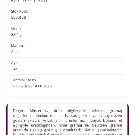
Aynalı Ve Mineli Kolye
Stok Kodu
5000158
Gram
2.64 gr
Maden
Altın
Ayar
14K
Tahmini Kargo
10.08.2026 - 14.08.2026
Değerli Müşterimiz; ürün bilgilerinde belirtilen gramaj
değerlerini mümkün olan en hassas şekilde yansıtmaya özen
göstermekteyiz. Ancak altın ürünlerimizin büyük bölümü el
işçiliğiyle üretildiğinden, nihai gramaj ile belirtilen gramaj
arasında ±0,10 g gibi düşük oranlı farklılıklar oluşabilmektedir.
Bu durum ürünün kalitesini olumsuz etkilemez; tamamen üretim