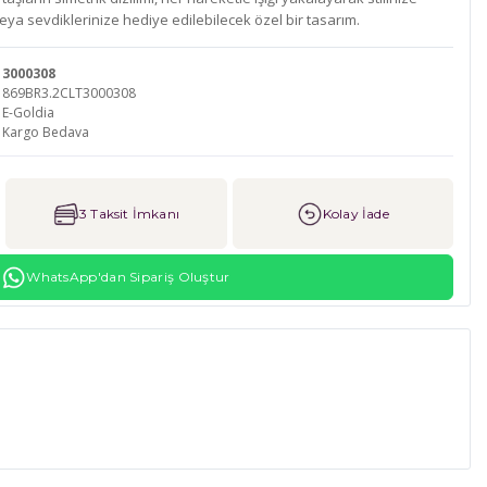
z veya sevdiklerinize hediye edilebilecek özel bir tasarım.
3000308
869BR3.2CLT3000308
E-Goldia
Kargo Bedava
3 Taksit İmkanı
Kolay İade
WhatsApp'dan Sipariş Oluştur