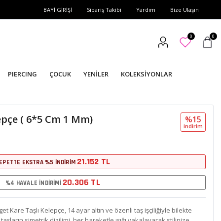
BAYİ GİRİŞİ
Sipariş Takibi
Yardım
Bize Ulaşın
0
0
PIERCING
ÇOCUK
YENİLER
KOLEKSİYONLAR
epçe ( 6*5 Cm 1 Mm)
%15
i̇ndi̇ri̇m
21.152 TL
EPETTE EKSTRA %5 İNDİRİM
20.306 TL
%4 HAVALE İNDİRİMİ
et Kare Taşlı Kelepçe, 14 ayar altın ve özenli taş işçiliğiyle bilekte
taşların simetrik dizilimi, her hareketle ışığı yakalayarak stilinize