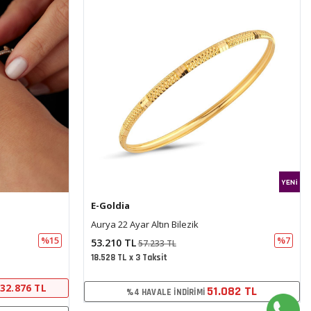
E-Goldia
Çapa Kelepçe (6*5 Cm 1Mm)
%7
%15
20.651 TL
24.368 TL
7.191 TL x 3 Taksit
19.413 TL
SEPETTE EKSTRA %5 İNDIRIM
82 TL