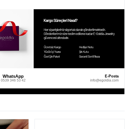
WhatsApp
E-Posta
0539 346 53 42
info@egoldia.com