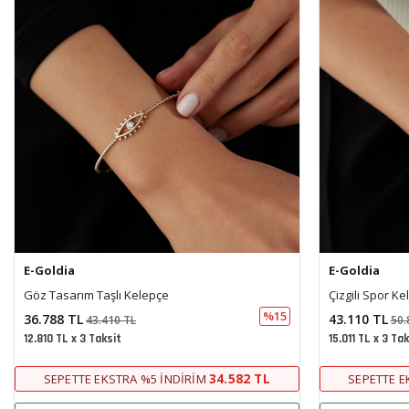
E-Goldia
E-Goldia
Çizgili Spor Kelepçe
Baget Taşlı Ke
%15
43.110 TL
34.973 TL
50.870 TL
41.
15.011 TL x 3 Taksit
12.178 TL x 3 Ta
40.525 TL
SEPETTE EKSTRA %5 İNDIRIM
SEPETTE E