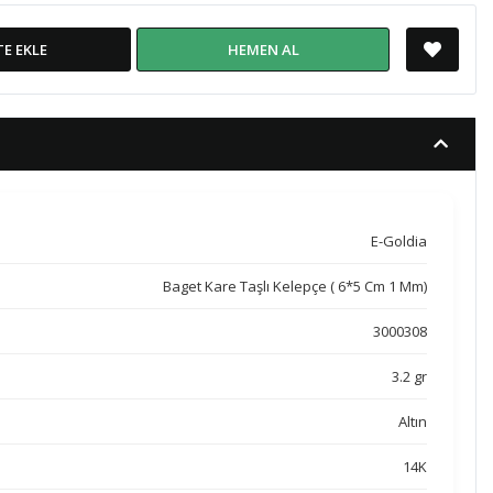
TE EKLE
HEMEN AL
E-Goldia
Baget Kare Taşlı Kelepçe ( 6*5 Cm 1 Mm)
3000308
3.2 gr
Altın
14K