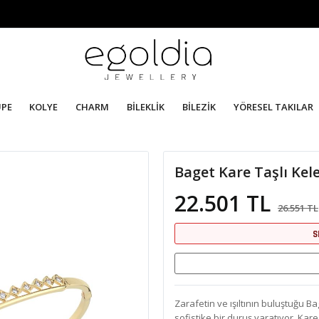
ÜPE
KOLYE
CHARM
BİLEKLİK
BİLEZİK
YÖRESEL TAKILAR
Baget Kare Taşlı Kel
22.501 TL
26.551 TL
S
Zarafetin ve ışıltının buluştuğu Bag
sofistike bir duruş yaratıyor. Kare 