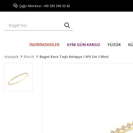
Çağrı Merkezi: +90 539 346 53 42
İNDİRİMDEKİLER
AYNI GÜN KARGO
YÜZÜK
K
Anasayfa
Bilezik
Baget Kare Taşlı Kelepçe ( 6*5 Cm 1 Mm)