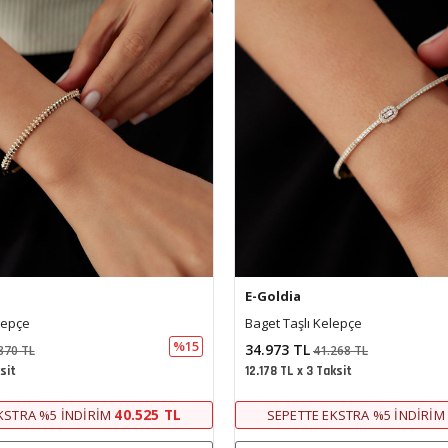
E-Goldia
lepçe
Aurya 22 Ayar Altın Bilezik
%15
53.210 TL
268 TL
57.233 TL
ksit
18.528 TL x 3 Taksit
32.876 TL
KSTRA %5 İNDIRIM
51.0
%4 HAVALE İNDIRIMI