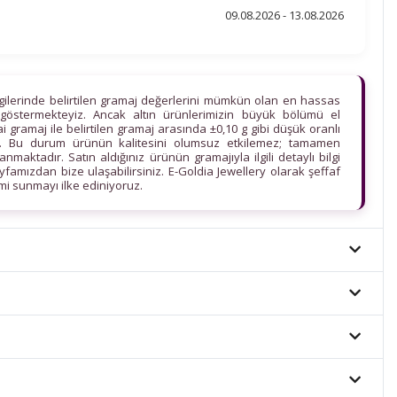
09.08.2026 - 13.08.2026
lgilerinde belirtilen gramaj değerlerini mümkün olan en hassas
göstermekteyiz. Ancak altın ürünlerimizin büyük bölümü el
ihai gramaj ile belirtilen gramaj arasında ±0,10 g gibi düşük oranlı
edir. Bu durum ürünün kalitesini olumsuz etkilemez; tamamen
maktadır. Satın aldığınız ürünün gramajıyla ilgili detaylı bilgi
ayfamızdan bize ulaşabilirsiniz. E-Goldia Jewellery olarak şeffaf
imi sunmayı ilke ediniyoruz.