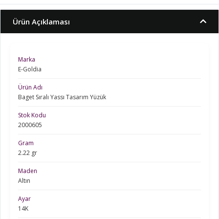
Ürün Açıklaması
Marka
E-Goldia
Ürün Adı
Baget Sıralı Yassı Tasarım Yüzük
Stok Kodu
2000605
Gram
2.22 gr
Maden
Altın
Ayar
14K