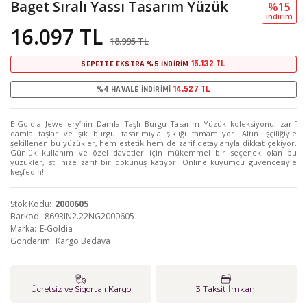
Baget Sıralı Yassı Tasarım Yüzük
%15
i̇ndi̇ri̇m
16.097 TL
18.995 TL
15.132 TL
SEPETTE EKSTRA %5 İNDİRİM
14.527 TL
%4 HAVALE İNDİRİMİ
E-Goldia Jewellery’nin Damla Taşlı Burgu Tasarım Yüzük koleksiyonu, zarif
damla taşlar ve şık burgu tasarımıyla şıklığı tamamlıyor. Altın işçiliğiyle
şekillenen bu yüzükler, hem estetik hem de zarif detaylarıyla dikkat çekiyor.
Günlük kullanım ve özel davetler için mükemmel bir seçenek olan bu
yüzükler, stilinize zarif bir dokunuş katıyor. Online kuyumcu güvencesiyle
keşfedin!
Stok Kodu
2000605
Barkod
869RIN2.22NG2000605
Marka
E-Goldia
Gönderim
Kargo Bedava
Ücretsiz ve Sigortalı Kargo
3 Taksit İmkanı