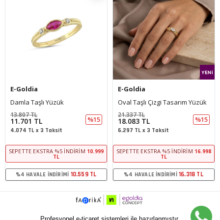
E-Goldia
E-Goldia
Damla Taşlı Yüzük
Oval Taşlı Çizgi Tasarım Yüzük
13.807 TL
21.337 TL
%15
%15
11.701 TL
18.083 TL
4.074 TL x 3 Taksit
6.297 TL x 3 Taksit
SEPETTE EKSTRA %5 İNDIRIM
SEPETTE EKSTRA %5 İNDIRIM
10.999
16.998
TL
TL
10.559 TL
16.318 TL
%4 HAVALE İNDIRIMI
%4 HAVALE İNDIRIMI
Profesyonel e-ticaret sistemleri ile hazırlanmıştır.