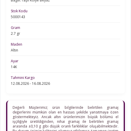
Baget Taşlı Kolye Beyaz
Stok Kodu
5000143
Gram
2.7 gr
Maden
Altın
Ayar
14K
Tahmini Kargo
12.08.2026 - 16.08.2026
Değerli Müşterimiz; ürün bilgilerinde belirtilen gramaj
değerlerini mümkün olan en hassas şekilde yansıtmaya özen
göstermekteyiz. Ancak altın ürünlerimizin büyük bölümü el
işçiliğiyle üretildiğinden, nihai gramaj ile belirtilen gramaj
arasında ±0,10 g gibi düşük oranlı farklılıklar oluşabilmektedir.
Bu durum ürünün kalitesini olumsuz etkilemez; tamamen üretim