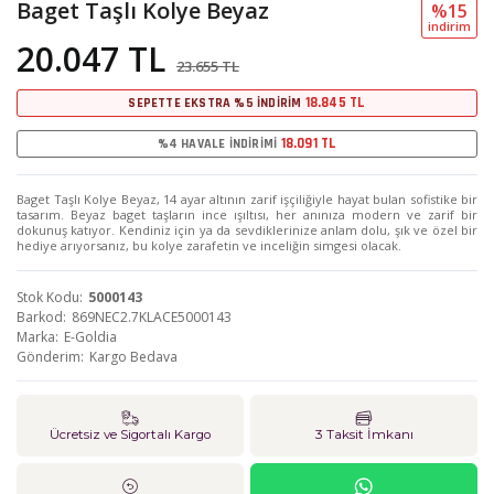
Baget Taşlı Kolye Beyaz
%15
i̇ndi̇ri̇m
20.047 TL
23.655 TL
18.845 TL
SEPETTE EKSTRA %5 İNDİRİM
18.091 TL
%4 HAVALE İNDİRİMİ
Baget Taşlı Kolye Beyaz, 14 ayar altının zarif işçiliğiyle hayat bulan sofistike bir
tasarım. Beyaz baget taşların ince ışıltısı, her anınıza modern ve zarif bir
dokunuş katıyor. Kendiniz için ya da sevdiklerinize anlam dolu, şık ve özel bir
hediye arıyorsanız, bu kolye zarafetin ve inceliğin simgesi olacak.
Stok Kodu
5000143
Barkod
869NEC2.7KLACE5000143
Marka
E-Goldia
Gönderim
Kargo Bedava
Ücretsiz ve Sigortalı Kargo
3 Taksit İmkanı