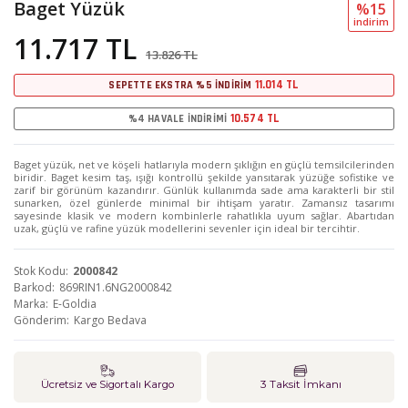
Baget Yüzük
%15
i̇ndi̇ri̇m
11.717 TL
13.826 TL
11.014 TL
SEPETTE EKSTRA %5 İNDİRİM
10.574 TL
%4 HAVALE İNDİRİMİ
Baget yüzük, net ve köşeli hatlarıyla modern şıklığın en güçlü temsilcilerinden
biridir. Baget kesim taş, ışığı kontrollü şekilde yansıtarak yüzüğe sofistike ve
zarif bir görünüm kazandırır. Günlük kullanımda sade ama karakterli bir stil
sunarken, özel günlerde minimal bir ihtişam yaratır. Zamansız tasarımı
sayesinde klasik ve modern kombinlerle rahatlıkla uyum sağlar. Abartıdan
uzak, güçlü ve rafine yüzük modellerini sevenler için ideal bir tercihtir.
Stok Kodu
2000842
Barkod
869RIN1.6NG2000842
Marka
E-Goldia
Gönderim
Kargo Bedava
Ücretsiz ve Sigortalı Kargo
3 Taksit İmkanı