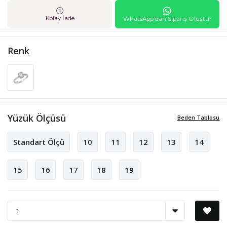
Kolay İade
WhatsApp'dan Sipariş Oluştur
Renk
Yüzük Ölçüsü
Beden Tablosu
Standart Ölçü
10
11
12
13
14
15
16
17
18
19