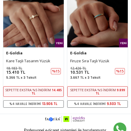
E-Goldia
E-Goldia
Kare Taşlı Tasarım Yüzük
Firuze Sıra Taşlı Yüzük
18.183 TL
12.426 TL
%15
%15
15.410 TL
10.531 TL
5.366 TL x 3 Taksit
3.667 TL x 3 Taksit
SEPETTE EKSTRA %5 İNDIRIM
SEPETTE EKSTRA %5 İNDIRIM
14.485
9.899
TL
TL
13.906 TL
9.503 TL
%4 HAVALE İNDIRIMI
%4 HAVALE İNDIRIMI
Profesyonel e-ticaret sistemleri ile hazırlanmıştır.