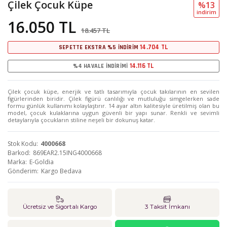
Çilek Çocuk Küpe
%13
i̇ndi̇ri̇m
16.050 TL
18.457 TL
14.704 TL
SEPETTE EKSTRA %5 İNDİRİM
14.116 TL
%4 HAVALE İNDİRİMİ
Çilek çocuk küpe, enerjik ve tatlı tasarımıyla çocuk takılarının en sevilen
figürlerinden biridir. Çilek figürü canlılığı ve mutluluğu simgelerken sade
formu günlük kullanımı kolaylaştırır. 14 ayar altın kalitesiyle üretilmiş olan bu
model, çocuk kulaklarına uygun güvenli bir yapı sunar. Renkli ve sevimli
detaylarıyla çocukların stiline neşeli bir dokunuş katar.
Stok Kodu
4000668
Barkod
869EAR2.15ING4000668
Marka
E-Goldia
Gönderim
Kargo Bedava
Ücretsiz ve Sigortalı Kargo
3 Taksit İmkanı