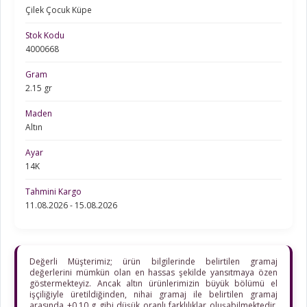
Çilek Çocuk Küpe
Stok Kodu
4000668
Gram
2.15 gr
Maden
Altın
Ayar
14K
Tahmini Kargo
11.08.2026 - 15.08.2026
Değerli Müşterimiz; ürün bilgilerinde belirtilen gramaj
değerlerini mümkün olan en hassas şekilde yansıtmaya özen
göstermekteyiz. Ancak altın ürünlerimizin büyük bölümü el
işçiliğiyle üretildiğinden, nihai gramaj ile belirtilen gramaj
arasında ±0,10 g gibi düşük oranlı farklılıklar oluşabilmektedir.