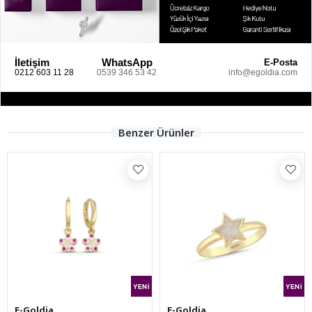
İletişim
WhatsApp
E-Posta
0212 603 11 28
0539 346 53 42
info@egoldia.com
Benzer Ürünler
E-Goldia
E-Goldia