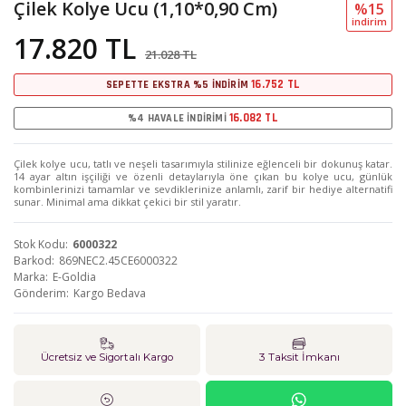
Çilek Kolye Ucu (1,10*0,90 Cm)
%15
i̇ndi̇ri̇m
17.820 TL
21.028 TL
16.752 TL
SEPETTE EKSTRA %5 İNDİRİM
16.082 TL
%4 HAVALE İNDİRİMİ
Çilek kolye ucu, tatlı ve neşeli tasarımıyla stilinize eğlenceli bir dokunuş katar.
14 ayar altın işçiliği ve özenli detaylarıyla öne çıkan bu kolye ucu, günlük
kombinlerinizi tamamlar ve sevdiklerinize anlamlı, zarif bir hediye alternatifi
sunar. Minimal ama dikkat çekici bir stil yaratır.
Stok Kodu
6000322
Barkod
869NEC2.45CE6000322
Marka
E-Goldia
Gönderim
Kargo Bedava
Ücretsiz ve Sigortalı Kargo
3 Taksit İmkanı