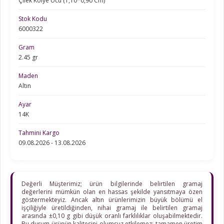
Çilek Kolye Ucu (1,10*0,90 Cm)
Stok Kodu
6000322
Gram
2.45 gr
Maden
Altın
Ayar
14K
Tahmini Kargo
09.08.2026 - 13.08.2026
Değerli Müşterimiz; ürün bilgilerinde belirtilen gramaj
değerlerini mümkün olan en hassas şekilde yansıtmaya özen
göstermekteyiz. Ancak altın ürünlerimizin büyük bölümü el
işçiliğiyle üretildiğinden, nihai gramaj ile belirtilen gramaj
arasında ±0,10 g gibi düşük oranlı farklılıklar oluşabilmektedir.
Bu durum ürünün kalitesini olumsuz etkilemez; tamamen üretim