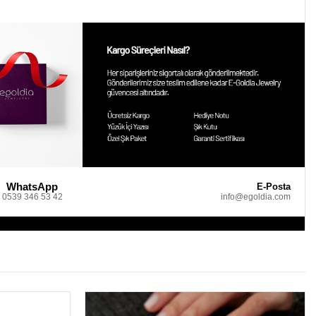
WhatsApp
E-Posta
0539 346 53 42
info@egoldia.com