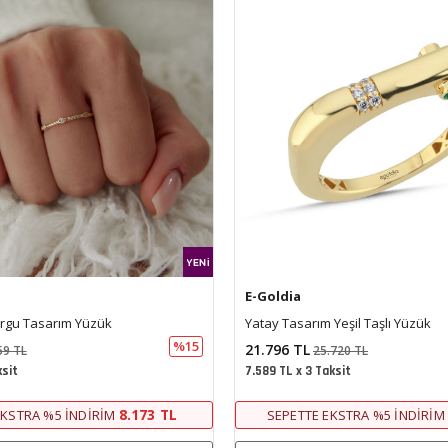
E-Goldia
urgu Tasarım Yüzük
Yatay Tasarım Yeşil Taşlı Yüzük
%15
21.796 TL
59 TL
25.720 TL
ksit
7.589 TL x 3 Taksit
8.173 TL
EKSTRA %5 İNDIRIM
SEPETTE EKSTRA %5 İNDIRIM