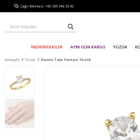
Çağrı Merkezi: +90 539 346 53 42
İNDİRİMDEKİLER
AYNI GÜN KARGO
YÜZÜK
K
Anasayfa
Yüzük
Damla Taşlı Fantazi Yüzük