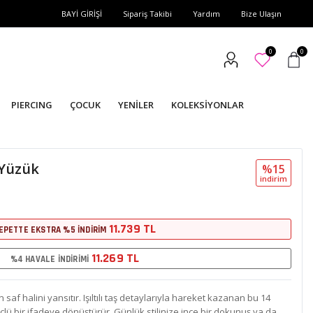
BAYİ GİRİŞİ
Sipariş Takibi
Yardım
Bize Ulaşın
0
0
PIERCING
ÇOCUK
YENİLER
KOLEKSİYONLAR
 Yüzük
%15
i̇ndi̇ri̇m
11.739 TL
EPETTE EKSTRA %5 İNDİRİM
11.269 TL
%4 HAVALE İNDİRİMİ
af halini yansıtır. Işıltılı taş detaylarıyla hareket kazanan bu 14
güçlü bir ifadeye dönüştürür. Günlük stilinize ince bir dokunuş ya da