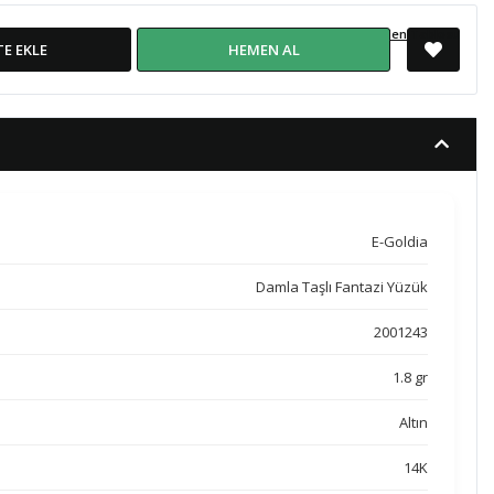
Beden Tablosu
TE EKLE
HEMEN AL
E-Goldia
Damla Taşlı Fantazi Yüzük
2001243
1.8 gr
Altın
14K