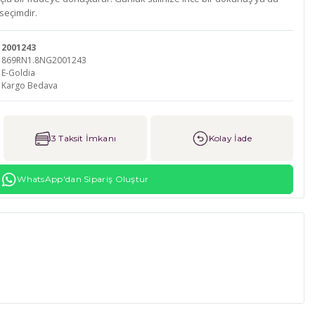
seçimdir.
2001243
869RN1.8NG2001243
E-Goldia
Kargo Bedava
3 Taksit İmkanı
Kolay İade
WhatsApp'dan Sipariş Oluştur