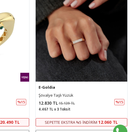
E-Goldia
Şövalye Taşlı Yüzük
%15
%15
12.830 TL
15.139 TL
4.467 TL x 3 Taksit
20.490 TL
12.060 TL
SEPETTE EKSTRA %5 İNDIRIM