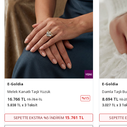
E-Goldia
E-Goldia
Melek Kanatlı Taşlı Yüzük
Damla Taşlı B
%15
16.766 TL
8.694 TL
19.784 TL
10.2
5.838 TL x 3 Taksit
3.027 TL x 3 Ta
15.761 TL
SEPETTE EKSTRA %5 İNDIRIM
SEPETTE 