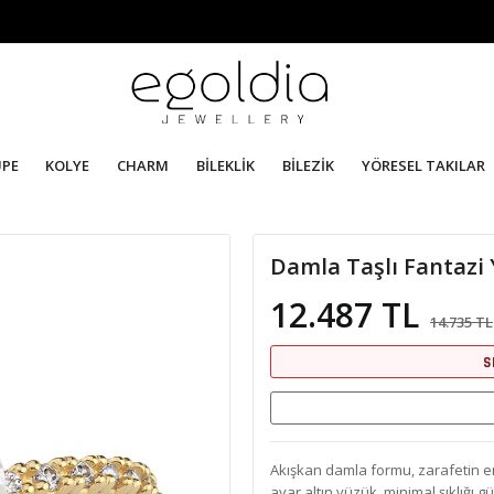
ÜPE
KOLYE
CHARM
BİLEKLİK
BİLEZİK
YÖRESEL TAKILAR
Damla Taşlı Fantazi
12.487 TL
14.735 TL
S
Akışkan damla formu, zarafetin en s
ayar altın yüzük, minimal şıklığı 