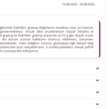
12.08.2026 - 16.08.2026
lgilerinde belirtilen gramaj değerlerini mümkün olan en hassas
göstermekteyiz. Ancak altın ürünlerimizin büyük bölümü el
ihai gramaj ile belirtilen gramaj arasında ±0,10 g gibi düşük oranlı
edir. Bu durum ürünün kalitesini olumsuz etkilemez; tamamen
maktadır. Satın aldığınız ürünün gramajıyla ilgili detaylı bilgi
ayfamızdan bize ulaşabilirsiniz. E-Goldia Jewellery olarak şeffaf
imi sunmayı ilke ediniyoruz.