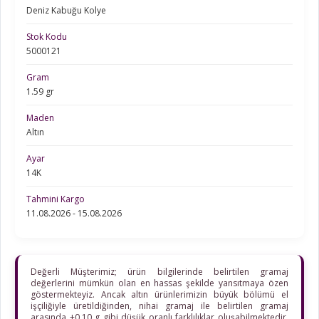
Deniz Kabuğu Kolye
Stok Kodu
5000121
Gram
1.59 gr
Maden
Altın
Ayar
14K
Tahmini Kargo
11.08.2026 - 15.08.2026
Değerli Müşterimiz; ürün bilgilerinde belirtilen gramaj
değerlerini mümkün olan en hassas şekilde yansıtmaya özen
göstermekteyiz. Ancak altın ürünlerimizin büyük bölümü el
işçiliğiyle üretildiğinden, nihai gramaj ile belirtilen gramaj
arasında ±0,10 g gibi düşük oranlı farklılıklar oluşabilmektedir.