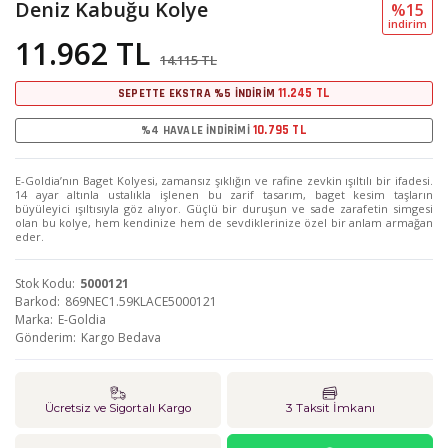
Deniz Kabuğu Kolye
%15
i̇ndi̇ri̇m
11.962 TL
14.115 TL
11.245 TL
SEPETTE EKSTRA %5 İNDİRİM
10.795 TL
%4 HAVALE İNDİRİMİ
E-Goldia’nın Baget Kolyesi, zamansız şıklığın ve rafine zevkin ışıltılı bir ifadesi.
14 ayar altınla ustalıkla işlenen bu zarif tasarım, baget kesim taşların
büyüleyici ışıltısıyla göz alıyor. Güçlü bir duruşun ve sade zarafetin simgesi
olan bu kolye, hem kendinize hem de sevdiklerinize özel bir anlam armağan
eder.
Stok Kodu
5000121
Barkod
869NEC1.59KLACE5000121
Marka
E-Goldia
Gönderim
Kargo Bedava
Ücretsiz ve Sigortalı Kargo
3 Taksit İmkanı