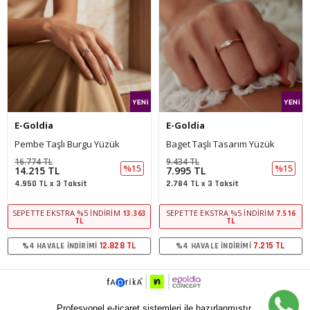
E-Goldia
E-Goldia
Pembe Taşlı Burgu Yüzük
Baget Taşlı Tasarım Yüzük
16.774 TL
9.434 TL
%15
%15
14.215 TL
7.995 TL
4.950 TL x 3 Taksit
2.784 TL x 3 Taksit
SEPETTE EKSTRA %5 İNDIRIM
SEPETTE EKSTRA %5 İNDIRIM
13.363
7.516
TL
TL
12.828 TL
7.215 TL
%4 HAVALE İNDIRIMI
%4 HAVALE İNDIRIMI
Profesyonel e-ticaret sistemleri ile hazırlanmıştır.