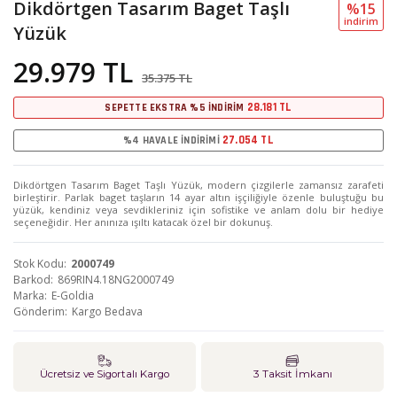
Dikdörtgen Tasarım Baget Taşlı
%15
i̇ndi̇ri̇m
Yüzük
29.979 TL
35.375 TL
28.181 TL
SEPETTE EKSTRA %5 İNDİRİM
27.054 TL
%4 HAVALE İNDİRİMİ
Dikdörtgen Tasarım Baget Taşlı Yüzük, modern çizgilerle zamansız zarafeti
birleştirir. Parlak baget taşların 14 ayar altın işçiliğiyle özenle buluştuğu bu
yüzük, kendiniz veya sevdikleriniz için sofistike ve anlam dolu bir hediye
seçeneğidir. Her anınıza ışıltı katacak özel bir dokunuş.
Stok Kodu
2000749
Barkod
869RIN4.18NG2000749
Marka
E-Goldia
Gönderim
Kargo Bedava
Ücretsiz ve Sigortalı Kargo
3 Taksit İmkanı