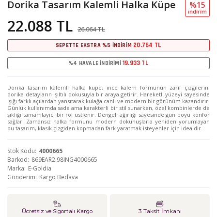
Dorika Tasarım Kalemli Halka Küpe
%15
i̇ndi̇ri̇m
22.088 TL
26.064 TL
20.764 TL
SEPETTE EKSTRA %5 İNDİRİM
19.933 TL
%4 HAVALE İNDİRİMİ
Dorika tasarım kalemli halka küpe, ince kalem formunun zarif çizgilerini
dorika detayların ışıltılı dokusuyla bir araya getirir. Hareketli yüzeyi sayesinde
ışığı farklı açılardan yansıtarak kulağa canlı ve modern bir görünüm kazandırır.
Günlük kullanımda sade ama karakterli bir stil sunarken, özel kombinlerde de
şıklığı tamamlayıcı bir rol üstlenir. Dengeli ağırlığı sayesinde gün boyu konfor
sağlar. Zamansız halka formunu modern dokunuşlarla yeniden yorumlayan
bu tasarım, klasik çizgiden kopmadan fark yaratmak isteyenler için idealdir.
Stok Kodu
4000665
Barkod
869EAR2.98ING4000665
Marka
E-Goldia
Gönderim
Kargo Bedava
Ücretsiz ve Sigortalı Kargo
3 Taksit İmkanı