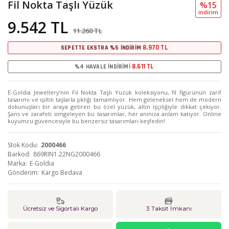
Fil Nokta Taşlı Yüzük
%15
i̇ndi̇ri̇m
9.542 TL
11.260 TL
8.970 TL
SEPETTE EKSTRA %5 İNDİRİM
8.611 TL
%4 HAVALE İNDİRİMİ
E-Goldia Jewellery’nin Fil Nokta Taşlı Yüzük koleksiyonu, fil figürünün zarif
tasarımı ve ışıltılı taşlarla şıklığı tamamlıyor. Hem geleneksel hem de modern
dokunuşları bir araya getiren bu özel yüzük, altın işçiliğiyle dikkat çekiyor.
Şans ve zarafeti simgeleyen bu tasarımlar, her anınıza anlam katıyor. Online
kuyumcu güvencesiyle bu benzersiz tasarımları keşfedin!
Stok Kodu
2000466
Barkod
869RIN1.22NG2000466
Marka
E-Goldia
Gönderim
Kargo Bedava
Ücretsiz ve Sigortalı Kargo
3 Taksit İmkanı