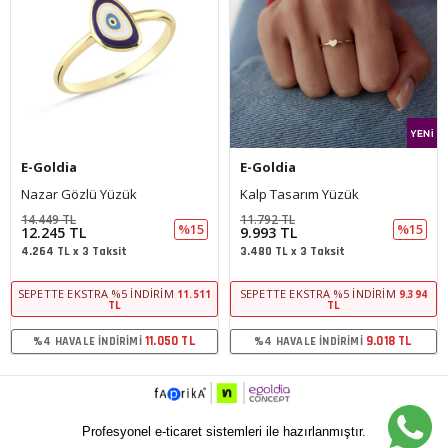
E-Goldia
E-Goldia
Nazar Gözlü Yüzük
Kalp Tasarım Yüzük
14.449 TL
11.792 TL
%15
%15
12.245 TL
9.993 TL
4.264 TL x 3 Taksit
3.480 TL x 3 Taksit
SEPETTE EKSTRA %5 İNDIRIM
SEPETTE EKSTRA %5 İNDIRIM
11.511
9.394
TL
TL
11.050 TL
9.018 TL
%4 HAVALE İNDIRIMI
%4 HAVALE İNDIRIMI
Profesyonel e-ticaret sistemleri ile hazırlanmıştır.