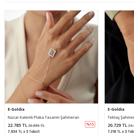
E-Goldia
E-Goldia
Tektaş Şahmeran
Seranay Şahm
%15
20.729 TL
15.671 TL
24.460 TL
18.
7.218 TL x 3 Taksit
5.457 TL x 3 Ta