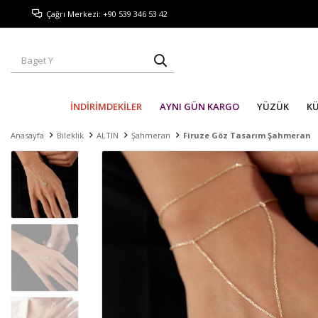
Çağrı Merkezi: +90 539 346 53 42
İNDİRİMDEKİLER
AYNI GÜN KARGO
YÜZÜK
K
Anasayfa
Bileklik
ALTIN
Şahmeran
Firuze Göz Tasarım Şahmeran