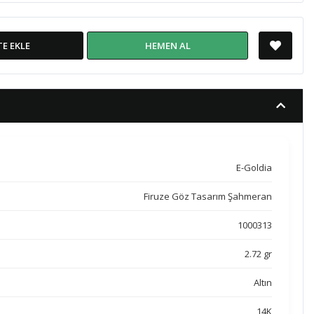
TE EKLE
HEMEN AL
E-Goldia
Firuze Göz Tasarım Şahmeran
1000313
2.72 gr
Altın
14K