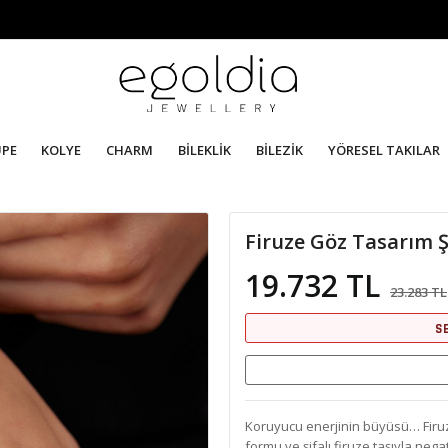
ÜPE
KOLYE
CHARM
BİLEKLİK
BİLEZİK
YÖRESEL TAKILAR
Firuze Göz Tasarım
19.732 TL
23.283 TL
S
Koruyucu enerjinin büyüsü… Firuze
formu ve şifalı firuze taşıyla nega