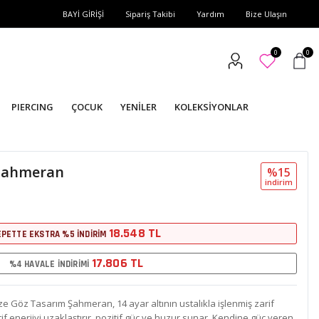
BAYİ GİRİŞİ
Sipariş Takibi
Yardım
Bize Ulaşın
0
0
PIERCING
ÇOCUK
YENİLER
KOLEKSİYONLAR
 Şahmeran
%15
i̇ndi̇ri̇m
18.548 TL
EPETTE EKSTRA %5 İNDİRİM
17.806 TL
%4 HAVALE İNDİRİMİ
 Göz Tasarım Şahmeran, 14 ayar altının ustalıkla işlenmiş zarif
tif enerjiyi uzaklaştırır, pozitif güç ve huzur sunar. Kendine güç veren