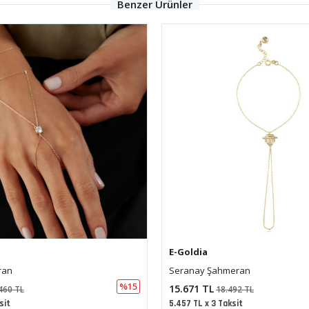
Benzer Ürünler
E-Goldia
eran
Külçe Şahmeran
%15
21.123 TL
492 TL
24.925 TL
ksit
7.355 TL x 3 Taksit