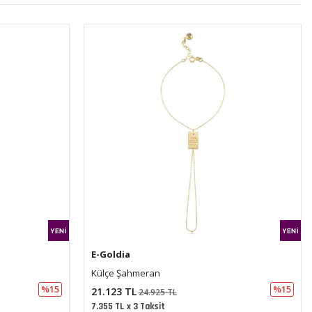
E-Goldia
Kutup Yıldız Şahmeran
%15
%15
14.247 TL
16.811 TL
4.961 TL x 3 Taksit