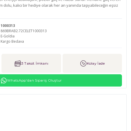
am dolu, kalıcı bir hediye olarak her an yanında taşıyabileceğin eşsiz
1000313
869BRAB2.72CELET1000313
E-Goldia
Kargo Bedava
3 Taksit İmkanı
Kolay İade
WhatsApp'dan Sipariş Oluştur