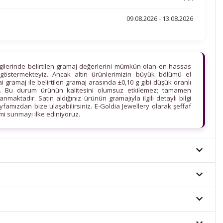
09.08.2026 - 13.08.2026
lgilerinde belirtilen gramaj değerlerini mümkün olan en hassas
göstermekteyiz. Ancak altın ürünlerimizin büyük bölümü el
ihai gramaj ile belirtilen gramaj arasında ±0,10 g gibi düşük oranlı
edir. Bu durum ürünün kalitesini olumsuz etkilemez; tamamen
maktadır. Satın aldığınız ürünün gramajıyla ilgili detaylı bilgi
ayfamızdan bize ulaşabilirsiniz. E-Goldia Jewellery olarak şeffaf
imi sunmayı ilke ediniyoruz.