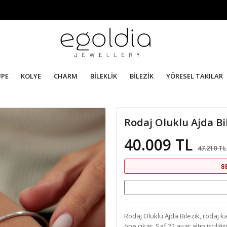
ÜPE
KOLYE
CHARM
BİLEKLİK
BİLEZİK
YÖRESEL TAKILAR
Rodaj Oluklu Ajda Bi
40.009 TL
47.210 TL
S
Rodaj Oluklu Ajda Bilezik, rodaj ka
öne çıkar. Saf 22 ayar altın işçil