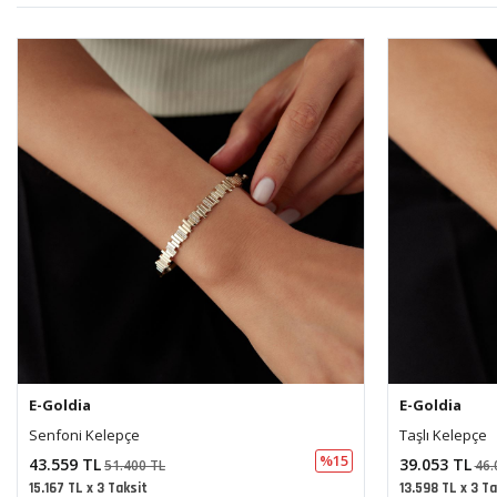
E-Goldia
E-Goldia
Taşlı Kelepçe
X Desenli Kel
%15
39.053 TL
54.483 TL
46.082 TL
64.
13.598 TL x 3 Taksit
18.971 TL x 3 Ta