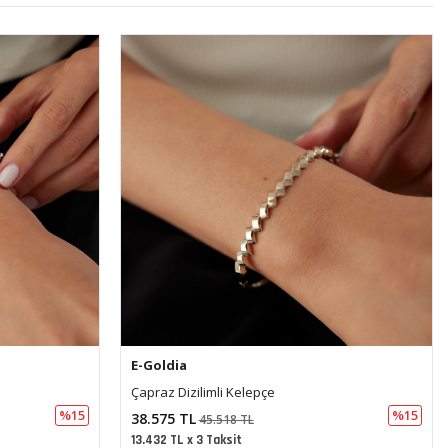
E-Goldia
Taşlı Kelepçe
%15
%15
45.607 TL
53.817 TL
15.880 TL x 3 Taksit