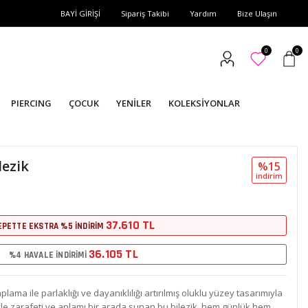
BAYİ GİRİŞİ
Sipariş Takibi
Yardım
Bize Ulaşın
0
0
PIERCING
ÇOCUK
YENİLER
KOLEKSİYONLAR
lezik
%15
i̇ndi̇ri̇m
37.610 TL
EPETTE EKSTRA %5 İNDİRİM
36.105 TL
%4 HAVALE İNDİRİMİ
plama ile parlaklığı ve dayanıklılığı artırılmış oluklu yüzey tasarımıyla
iğiyle zarafeti ve anlamı bir arada sunan bu bilezik, hem günlük hem