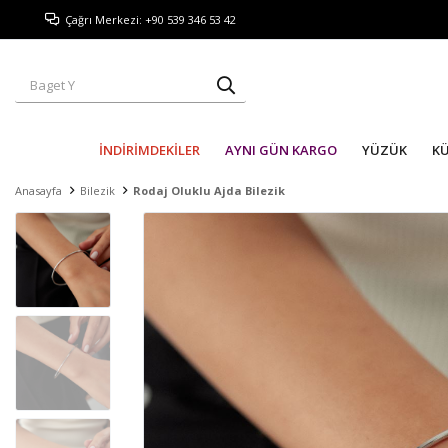
Çağrı Merkezi: +90 539 346 53 42
İNDİRİMDEKİLER
AYNI GÜN KARGO
YÜZÜK
K
Anasayfa
Bilezik
Rodaj Oluklu Ajda Bilezik