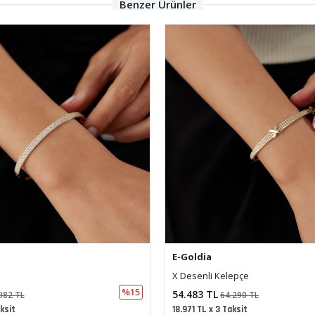
Benzer Ürünler
E-Goldia
epçe
Çapraz Dizilimli Kelepçe
%15
38.575 TL
290 TL
45.518 TL
ksit
13.432 TL x 3 Taksit