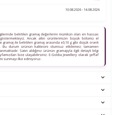
10.08.2026 - 14.08.2026
lgilerinde belirtilen gramaj değerlerini mümkün olan en hassas
göstermekteyiz. Ancak altın ürünlerimizin büyük bölümü el
ihai gramaj ile belirtilen gramaj arasında ±0,10 g gibi düşük oranlı
edir. Bu durum ürünün kalitesini olumsuz etkilemez; tamamen
maktadır. Satın aldığınız ürünün gramajıyla ilgili detaylı bilgi
ayfamızdan bize ulaşabilirsiniz. E-Goldia Jewellery olarak şeffaf
imi sunmayı ilke ediniyoruz.