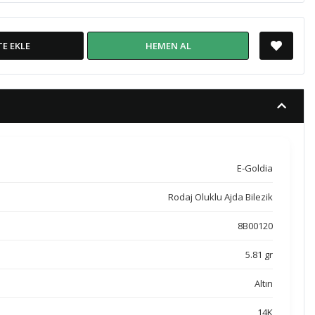
TE EKLE
HEMEN AL
E-Goldia
Rodaj Oluklu Ajda Bilezik
8B00120
5.81 gr
Altın
14K