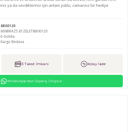
niz ya da sevdikleriniz için anlam yüklü, zamansız bir hediye
8B00120
869BRAZ5.81ZELET8B00120
E-Goldia
Kargo Bedava
3 Taksit İmkanı
Kolay İade
WhatsApp'dan Sipariş Oluştur