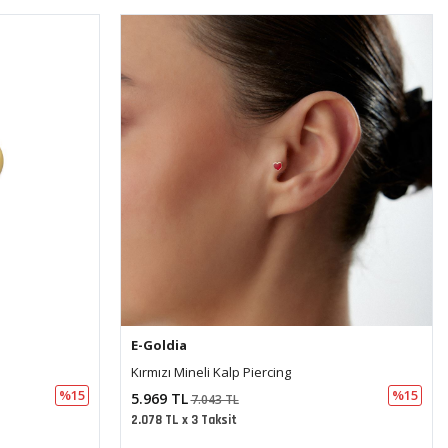
E-Goldia
İstiridye Tasarım Piercing
%15
%15
7.663 TL
9.043 TL
2.668 TL x 3 Taksit