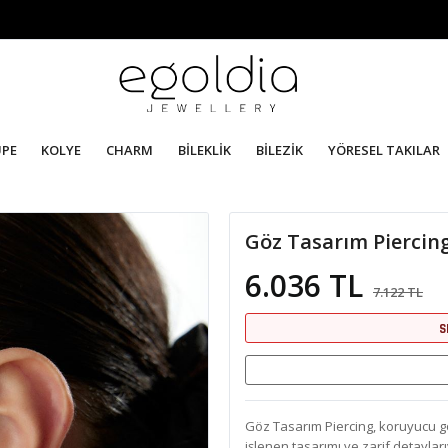
ÜPE
KOLYE
CHARM
BİLEKLİK
BİLEZİK
YÖRESEL TAKILAR
Göz Tasarım Piercin
6.036 TL
7.122 TL
S
Göz Tasarım Piercing, koruyucu gö
işlenen tasarımı ve zarif detaylarıy