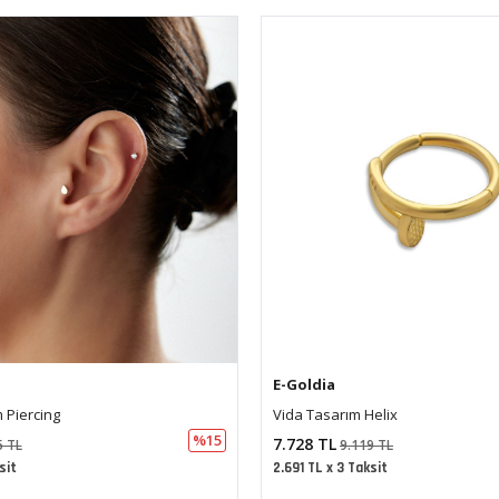
E-Goldia
elix
Kırmızı Mineli Kalp Piercing
%15
5.969 TL
9 TL
7.043 TL
sit
2.078 TL x 3 Taksit