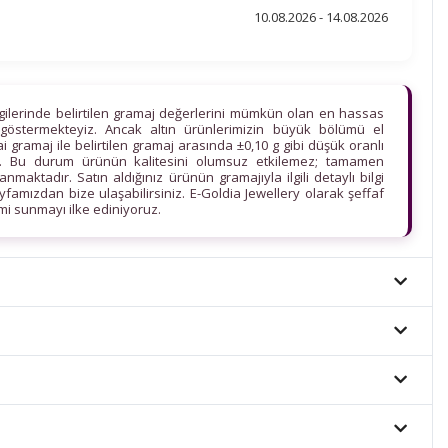
10.08.2026 - 14.08.2026
lgilerinde belirtilen gramaj değerlerini mümkün olan en hassas
göstermekteyiz. Ancak altın ürünlerimizin büyük bölümü el
ihai gramaj ile belirtilen gramaj arasında ±0,10 g gibi düşük oranlı
edir. Bu durum ürünün kalitesini olumsuz etkilemez; tamamen
maktadır. Satın aldığınız ürünün gramajıyla ilgili detaylı bilgi
ayfamızdan bize ulaşabilirsiniz. E-Goldia Jewellery olarak şeffaf
imi sunmayı ilke ediniyoruz.