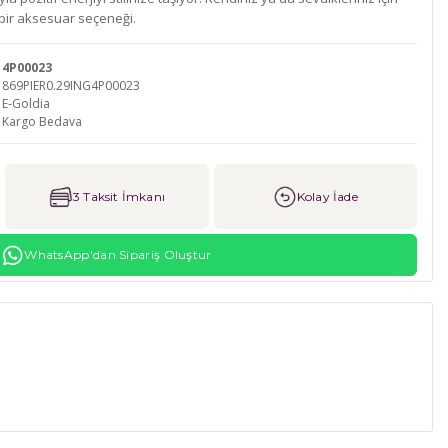
bir aksesuar seçeneği.
4P00023
869PIER0.29ING4P00023
E-Goldia
Kargo Bedava
3 Taksit İmkanı
Kolay İade
WhatsApp'dan Sipariş Oluştur