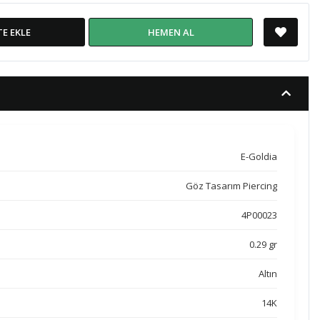
TE EKLE
HEMEN AL
E-Goldia
Göz Tasarım Piercing
4P00023
0.29 gr
Altın
14K