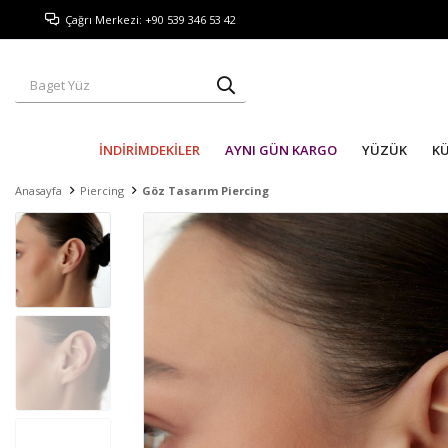
Çağrı Merkezi: +90 539 346 53 42
İNDİRİMDEKİLER
AYNI GÜN KARGO
YÜZÜK
K
Anasayfa
Piercing
Göz Tasarım Piercing