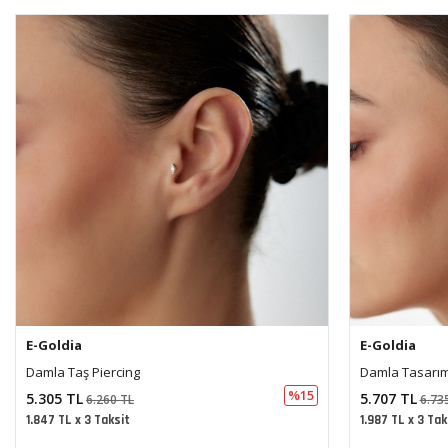
E-Goldia
E-Goldia
Damla Tasarım Piercing
Vida Tasarım H
%15
5.707 TL
7.728 TL
6.735 TL
9.11
1.987 TL x 3 Taksit
2.691 TL x 3 Tak