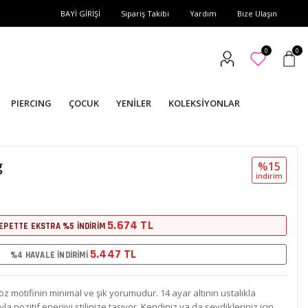
BAYİ GİRİŞİ
Sipariş Takibi
Yardım
Bize Ulaşın
0
0
PIERCING
ÇOCUK
YENİLER
KOLEKSİYONLAR
g
%15
i̇ndi̇ri̇m
5.674 TL
EPETTE EKSTRA %5 İNDİRİM
5.447 TL
%4 HAVALE İNDİRİMİ
z motifinin minimal ve şık yorumudur. 14 ayar altının ustalıkla
la pozitif enerjiyi stilinize taşıyor. Kendiniz ya da sevdikleriniz için