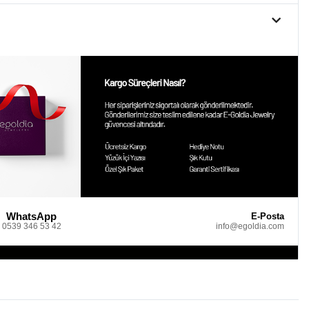
WhatsApp
E-Posta
0539 346 53 42
info@egoldia.com