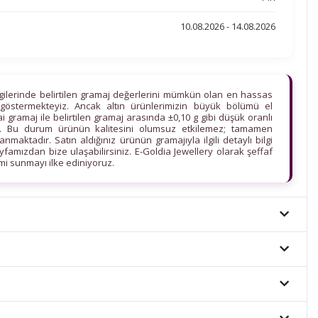
10.08.2026 - 14.08.2026
lgilerinde belirtilen gramaj değerlerini mümkün olan en hassas
göstermekteyiz. Ancak altın ürünlerimizin büyük bölümü el
ihai gramaj ile belirtilen gramaj arasında ±0,10 g gibi düşük oranlı
edir. Bu durum ürünün kalitesini olumsuz etkilemez; tamamen
maktadır. Satın aldığınız ürünün gramajıyla ilgili detaylı bilgi
ayfamızdan bize ulaşabilirsiniz. E-Goldia Jewellery olarak şeffaf
imi sunmayı ilke ediniyoruz.