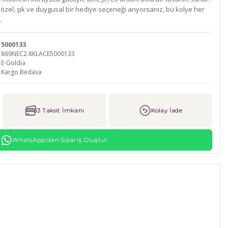
 özel, şık ve duygusal bir hediye seçeneği arıyorsanız, bu kolye her
.
5000133
869NEC2.8KLACE5000133
E-Goldia
Kargo Bedava
3 Taksit İmkanı
Kolay İade
WhatsApp'dan Sipariş Oluştur