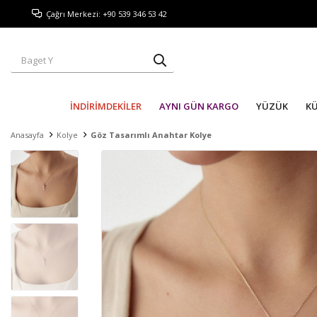
Çağrı Merkezi: +90 539 346 53 42
İNDİRİMDEKİLER
AYNI GÜN KARGO
YÜZÜK
K
Anasayfa
Kolye
Göz Tasarımlı Anahtar Kolye