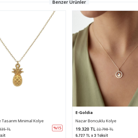
Benzer Ürünler
E-Goldia
u Kolye
İtalyan Kare Tasarım Kolye 50 Cm
%15
57.177 TL
798 TL
67.438 TL
ksit
19.909 TL x 3 Taksit