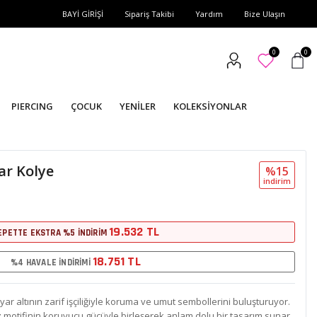
BAYİ GİRİŞİ
Sipariş Takibi
Yardım
Bize Ulaşın
0
0
PIERCING
ÇOCUK
YENİLER
KOLEKSİYONLAR
ar Kolye
%15
i̇ndi̇ri̇m
19.532 TL
EPETTE EKSTRA %5 İNDİRİM
18.751 TL
%4 HAVALE İNDİRİMİ
ar altının zarif işçiliğiyle koruma ve umut sembollerini buluşturuyor.
 motifinin koruyucu gücüyle birleşerek anlam dolu bir tasarım sunar.