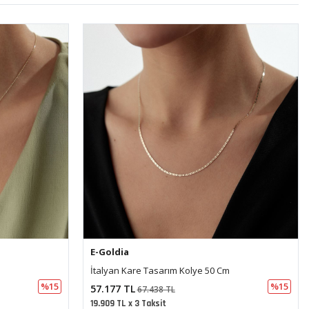
E-Goldia
Elma Kolye Ucu(1,40*1 Cm 0,30 Mm)
%15
%15
8.911 TL
10.515 TL
3.103 TL x 3 Taksit