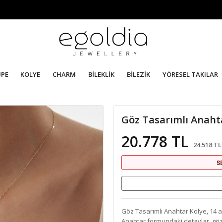
ÜPE
KOLYE
CHARM
BİLEKLİK
BİLEZİK
YÖRESEL TAKILAR
Göz Tasarımlı Anaht
20.778 TL
24.518 TL
S
Göz Tasarımlı Anahtar Kolye, 14 ay
Anahtar formundaki detaylar, göz