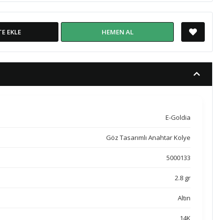
TE EKLE
HEMEN AL
E-Goldia
Göz Tasarımlı Anahtar Kolye
5000133
2.8 gr
Altın
14K