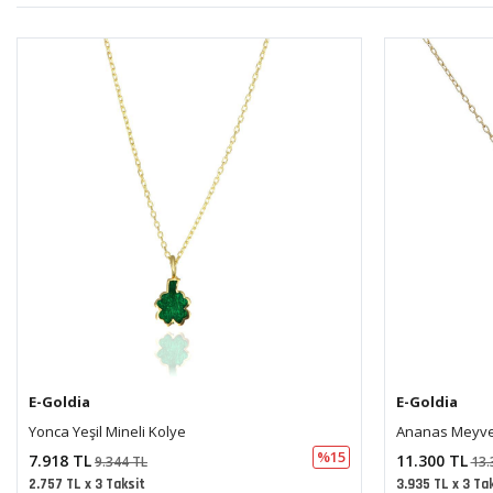
E-Goldia
E-Goldia
Ananas Meyve Tasarım Minimal Kolye
Nazar Boncukl
%15
11.300 TL
19.320 TL
13.335 TL
22.
3.935 TL x 3 Taksit
6.727 TL x 3 Ta