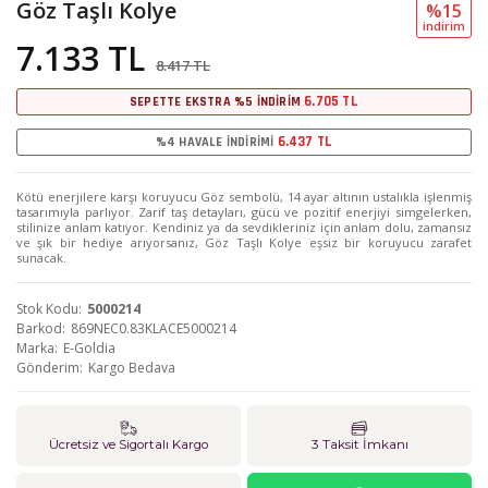
Göz Taşlı Kolye
%15
i̇ndi̇ri̇m
7.133 TL
8.417 TL
6.705 TL
SEPETTE EKSTRA %5 İNDİRİM
6.437 TL
%4 HAVALE İNDİRİMİ
Kötü enerjilere karşı koruyucu Göz sembolü, 14 ayar altının ustalıkla işlenmiş
tasarımıyla parlıyor. Zarif taş detayları, gücü ve pozitif enerjiyi simgelerken,
stilinize anlam katıyor. Kendiniz ya da sevdikleriniz için anlam dolu, zamansız
ve şık bir hediye arıyorsanız, Göz Taşlı Kolye eşsiz bir koruyucu zarafet
sunacak.
Stok Kodu
5000214
Barkod
869NEC0.83KLACE5000214
Marka
E-Goldia
Gönderim
Kargo Bedava
Ücretsiz ve Sigortalı Kargo
3 Taksit İmkanı