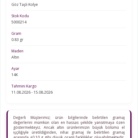
Göz Taşlı Kolye
Stok Kodu
5000214
Gram
0.83 gr
Maden
Altın
Ayar
14K
Tahmini Kargo
11.08.2026 - 15.08.2026
Değerli Müşterimiz; ürün bilgilerinde belirtilen gramaj
değerlerini mümkün olan en hassas şekilde yansıtmaya özen
göstermekteyiz. Ancak altın ürünlerimizin büyük bölümü el
işçiliğiyle üretildiğinden, nihai gramaj ile belirtilen gramaj
arasında ±0,10 g gibi düşük oranlı farklılıklar oluşabilmektedir.