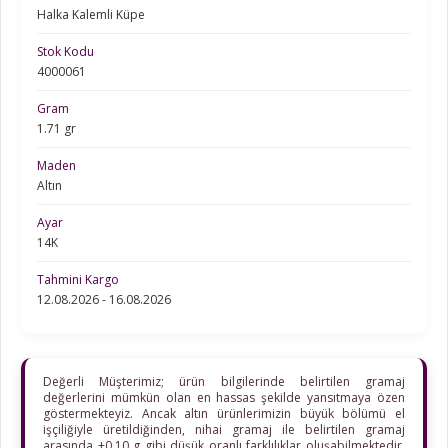
Halka Kalemli Küpe
Stok Kodu
4000061
Gram
1.71 gr
Maden
Altın
Ayar
14K
Tahmini Kargo
12.08.2026 - 16.08.2026
Değerli Müşterimiz; ürün bilgilerinde belirtilen gramaj
değerlerini mümkün olan en hassas şekilde yansıtmaya özen
göstermekteyiz. Ancak altın ürünlerimizin büyük bölümü el
işçiliğiyle üretildiğinden, nihai gramaj ile belirtilen gramaj
arasında ±0,10 g gibi düşük oranlı farklılıklar oluşabilmektedir.