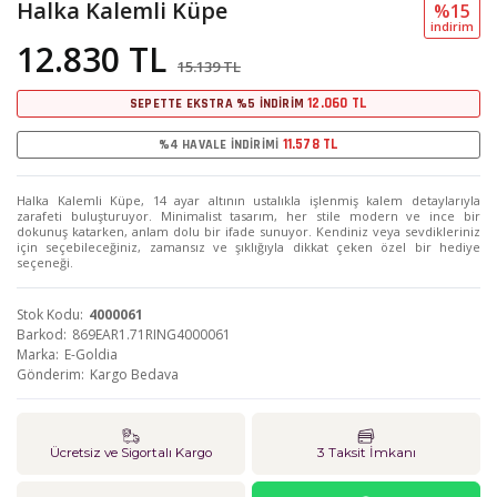
Halka Kalemli Küpe
%15
i̇ndi̇ri̇m
12.830 TL
15.139 TL
12.060 TL
SEPETTE EKSTRA %5 İNDİRİM
11.578 TL
%4 HAVALE İNDİRİMİ
Halka Kalemli Küpe, 14 ayar altının ustalıkla işlenmiş kalem detaylarıyla
zarafeti buluşturuyor. Minimalist tasarım, her stile modern ve ince bir
dokunuş katarken, anlam dolu bir ifade sunuyor. Kendiniz veya sevdikleriniz
için seçebileceğiniz, zamansız ve şıklığıyla dikkat çeken özel bir hediye
seçeneği.
Stok Kodu
4000061
Barkod
869EAR1.71RING4000061
Marka
E-Goldia
Gönderim
Kargo Bedava
Ücretsiz ve Sigortalı Kargo
3 Taksit İmkanı