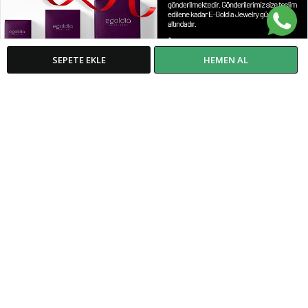
SEPETE EKLE
HEMEN AL
İletişim
WhatsApp
E-Posta
0212 603 11 28
0539 346 53 42
info@egoldia.com
Benzer Ürünler