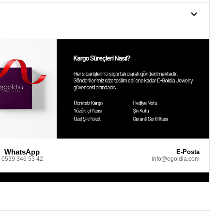
WhatsApp
E-Posta
0539 346 53 42
info@egoldia.com