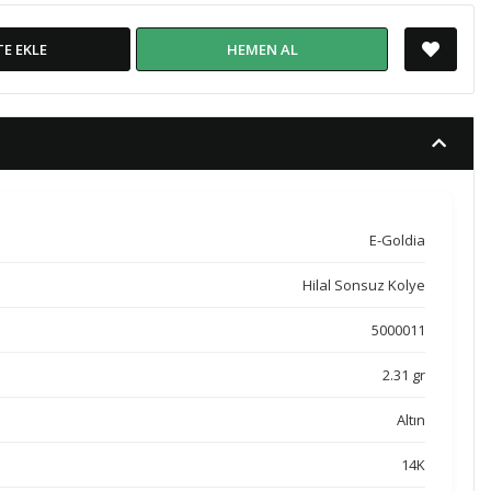
TE EKLE
HEMEN AL
E-Goldia
Hilal Sonsuz Kolye
5000011
2.31 gr
Altın
14K