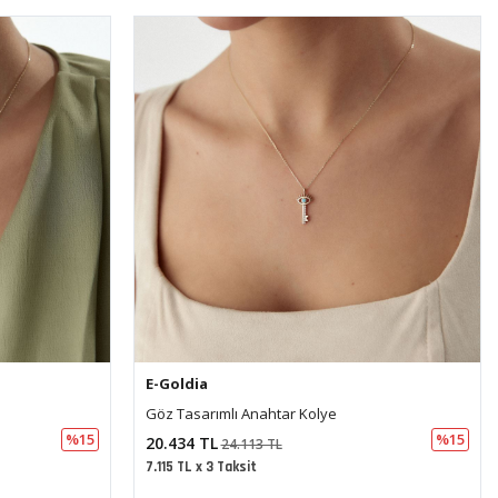
E-Goldia
Kalp Kolye
%15
%15
7.250 TL
8.555 TL
2.524 TL x 3 Taksit