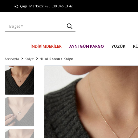
Çağrı Merkezi: +90 539 346 53 42
İNDİRİMDEKİLER
AYNI GÜN KARGO
YÜZÜK
K
Anasayfa
Kolye
Hilal Sonsuz Kolye