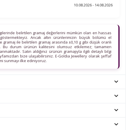
10.08.2026 - 14.08.2026
lgilerinde belirtilen gramaj değerlerini mümkün olan en hassas
göstermekteyiz. Ancak altın ürünlerimizin büyük bölümü el
ihai gramaj ile belirtilen gramaj arasında ±0,10 g gibi düşük oranlı
edir. Bu durum ürünün kalitesini olumsuz etkilemez; tamamen
maktadır. Satın aldığınız ürünün gramajıyla ilgili detaylı bilgi
ayfamızdan bize ulaşabilirsiniz. E-Goldia Jewellery olarak şeffaf
imi sunmayı ilke ediniyoruz.