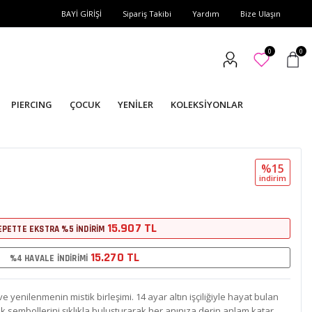
BAYİ GİRİŞİ
Sipariş Takibi
Yardım
Bize Ulaşın
0
0
PIERCING
ÇOCUK
YENİLER
KOLEKSİYONLAR
%15
i̇ndi̇ri̇m
15.907 TL
EPETTE EKSTRA %5 İNDİRİM
15.270 TL
%4 HAVALE İNDİRİMİ
 yenilenmenin mistik birleşimi. 14 ayar altın işçiliğiyle hayat bulan
uk sembollerini şıklıkla buluşturarak her anınıza derin anlam katar.