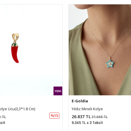
E-Goldia
olye
Göz Tasarımlı Anahtar Kolye
%15
20.434 TL
668 TL
24.113 TL
ksit
7.115 TL x 3 Taksit