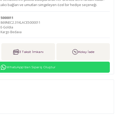
 kalıcı bağları ve umutları simgeleyen özel bir hediye seçeneği.
5000011
869NEC2.31KLACE5000011
E-Goldia
Kargo Bedava
3 Taksit İmkanı
Kolay İade
WhatsApp'dan Sipariş Oluştur