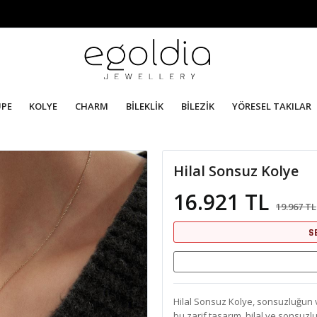
ÜPE
KOLYE
CHARM
BİLEKLİK
BİLEZİK
YÖRESEL TAKILAR
Hilal Sonsuz Kolye
16.921 TL
19.967 TL
S
Hilal Sonsuz Kolye, sonsuzluğun ve
bu zarif tasarım, hilal ve sonsuzl