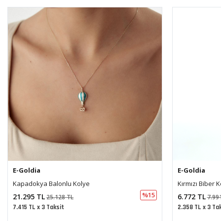
E-Goldia
E-Goldia
Kırmızı Biber Kolye Ucu(0,3*1.8 Cm)
Yıldız Mineli K
%15
6.772 TL
26.837 TL
7.991 TL
31.
2.358 TL x 3 Taksit
9.345 TL x 3 Ta