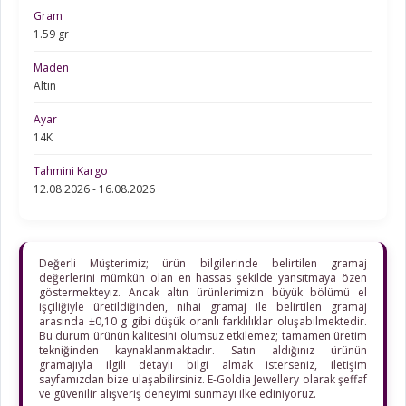
Gram
1.59 gr
Maden
Altın
Ayar
14K
Tahmini Kargo
12.08.2026 - 16.08.2026
Değerli Müşterimiz; ürün bilgilerinde belirtilen gramaj
değerlerini mümkün olan en hassas şekilde yansıtmaya özen
göstermekteyiz. Ancak altın ürünlerimizin büyük bölümü el
işçiliğiyle üretildiğinden, nihai gramaj ile belirtilen gramaj
arasında ±0,10 g gibi düşük oranlı farklılıklar oluşabilmektedir.
Bu durum ürünün kalitesini olumsuz etkilemez; tamamen üretim
tekniğinden kaynaklanmaktadır. Satın aldığınız ürünün
gramajıyla ilgili detaylı bilgi almak isterseniz, iletişim
sayfamızdan bize ulaşabilirsiniz. E-Goldia Jewellery olarak şeffaf
ve güvenilir alışveriş deneyimi sunmayı ilke ediniyoruz.