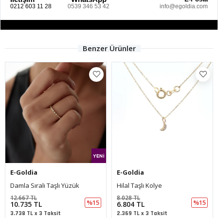
0212 603 11 28
0539 346 53 42
info@egoldia.com
Benzer Ürünler
E-Goldia
E-Goldia
Damla Sıralı Taşlı Yüzük
Hilal Taşlı Kolye
12.667 TL
8.028 TL
%15
%15
10.735 TL
6.804 TL
3.738 TL x 3 Taksit
2.369 TL x 3 Taksit