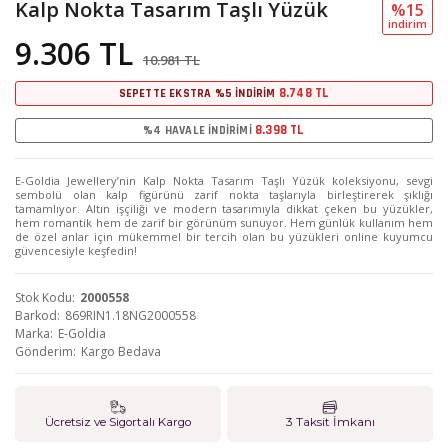
Kalp Nokta Tasarım Taşlı Yüzük
%15
i̇ndi̇ri̇m
9.306 TL
10.981 TL
8.748 TL
SEPETTE EKSTRA %5 İNDİRİM
8.398 TL
%4 HAVALE İNDİRİMİ
E-Goldia Jewellery’nin Kalp Nokta Tasarım Taşlı Yüzük koleksiyonu, sevgi
sembolü olan kalp figürünü zarif nokta taşlarıyla birleştirerek şıklığı
tamamlıyor. Altın işçiliği ve modern tasarımıyla dikkat çeken bu yüzükler,
hem romantik hem de zarif bir görünüm sunuyor. Hem günlük kullanım hem
de özel anlar için mükemmel bir tercih olan bu yüzükleri online kuyumcu
güvencesiyle keşfedin!
Stok Kodu
2000558
Barkod
869RIN1.18NG2000558
Marka
E-Goldia
Gönderim
Kargo Bedava
Ücretsiz ve Sigortalı Kargo
3 Taksit İmkanı