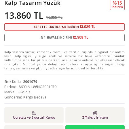
Kalp Tasarım Yüzük
%15
i̇ndi̇ri̇m
13.860 TL
16.355 TL
13.029 TL
SEPETTE EKSTRA %5 İNDİRİM
12.508 TL
%4 HAVALE İNDİRİMİ
Kalp tasarım yüzük, romantik formu ve zarif duruşuyla duygusal bir anlam
taşır. Kalp figürü yüzüğe sıcak ve samimi bir hava kazandırır. Günlük
kullanımda sade bir şıklık sunarken, özel anlarda anlamlı bir aksesuar olarak
öne çıkar. Minimal ya da detaylı kombinlere kolayca uyum sağlar. Sevgi
temalı, zamansız ve şık bir yüzük arayanlar için ideal bir tercihtir.
Stok Kodu
2001079
Barkod
869RIN1.86NG2001079
Marka
E-Goldia
Gönderim
Kargo Bedava
Ücretsiz ve Sigortalı Kargo
3 Taksit İmkanı