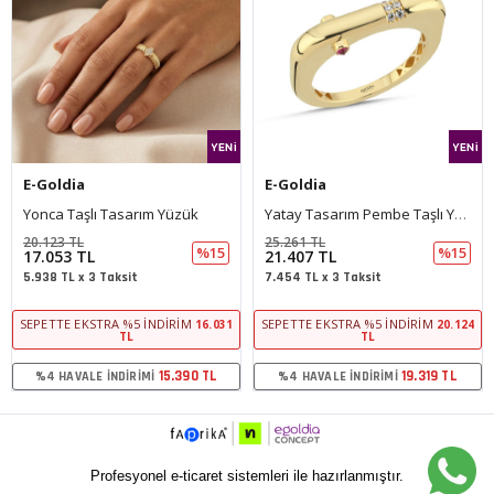
E-Goldia
E-Goldia
Yonca Taşlı Tasarım Yüzük
Yatay Tasarım Pembe Taşlı Yüzük
20.123 TL
25.261 TL
%15
%15
17.053 TL
21.407 TL
5.938 TL x 3 Taksit
7.454 TL x 3 Taksit
SEPETTE EKSTRA %5 İNDIRIM
SEPETTE EKSTRA %5 İNDIRIM
16.031
20.124
TL
TL
15.390 TL
19.319 TL
%4 HAVALE İNDIRIMI
%4 HAVALE İNDIRIMI
Profesyonel e-ticaret sistemleri ile hazırlanmıştır.