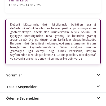
Tahmini Kargo
10.08.2026 - 14.08.2026
Değerli Müşterimiz; ürün bilgilerinde belirtilen gramaj
değerlerini mümkün olan en hassas şekilde yansıtmaya özen
göstermekteyiz. Ancak altın ürünlerimizin büyük bölümü el
işçiliğiyle üretildiğinden, nihai gramaj ile belirtilen gramaj
arasında ±0,10 g gibi düşük oranlı farklılıklar oluşabilmektedir.
Bu durum ürünün kalitesini olumsuz etkilemez; tamamen üretim
tekniğinden kaynaklanmaktadır. Satın aldığınız ürünün
gramajıyla ilgili detaylı bilgi almak isterseniz, iletişim
sayfamızdan bize ulaşabilirsiniz. E-Goldia Jewellery olarak şeffaf
ve güvenilir alışveriş deneyimi sunmayı ilke ediniyoruz.
Yorumlar
Taksit Seçenekleri
Ödeme Seçenekleri