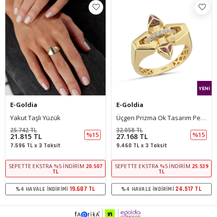
E-Goldia
E-Goldia
Üçgen Prizma Ok Tasarım Pembe Taşlı Yüzük
Midye Taşlı Yüzük
32.058 TL
20.835 TL
%15
%15
27.168 TL
17.656 TL
9.460 TL x 3 Taksit
6.148 TL x 3 Taksit
RIM
SEPETTE EKSTRA %5 İNDIRIM
SEPETTE EKSTRA %5 İNDIRI
20.507
25.539
TL
TL
687 TL
24.517 TL
15.9
%4 HAVALE İNDIRIMI
%4 HAVALE İNDIRIMI