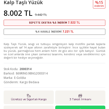
Kalp Taşlı Yüzük
%15
i̇ndi̇ri̇m
8.002 TL
9.442 TL
7.522 TL
SEPETTE EKSTRA %5 İNDİRİM
7.221 TL
%4 HAVALE İNDİRİMİ
Kalp Taşlı Yüzük, sevgi ve tutkuyu simgeleyen kalp motifini parlak taşlarla
süsleyerek saf 14 ayar altının zarafetiyle birleştirir. İnce işçilikle hayat bulan
bu yüzük, parmağınıza hem anlam hem de göz alıcı bir ışıltı katıyor. Günlük
ve özel anlarda öne çıkan zamansız tasarımı, kendiniz veya sevdikleriniz için
değerli bir hediye seçeneğidir.
Stok Kodu
2000314
Barkod
869RIN0.98NG2000314
Marka
E-Goldia
Gönderim
Kargo Bedava
Ücretsiz ve Sigortalı Kargo
3 Taksit İmkanı