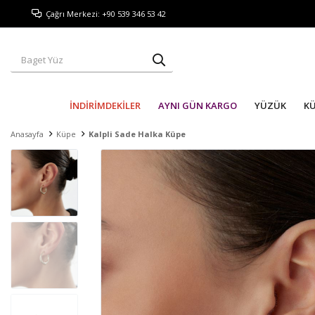
Çağrı Merkezi: +90 539 346 53 42
İNDİRİMDEKİLER
AYNI GÜN KARGO
YÜZÜK
K
Anasayfa
Küpe
Kalpli Sade Halka Küpe