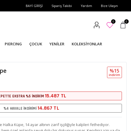
BAYİ GİRİŞİ
Sipariş Takibi
Yardım
Bize Ulaşın
0
0
PIERCING
ÇOCUK
YENİLER
KOLEKSİYONLAR
üpe
%15
i̇ndi̇ri̇m
15.487 TL
EPETTE EKSTRA %5 İNDİRİM
14.867 TL
%4 HAVALE İNDİRİMİ
 Halka Küpe, 14 ayar altının zarif işçiliğiyle kalpleri fethediyor.
 hem özel anlarda sevgi dolu bir dokunuş sunar. Kendiniz için ya da