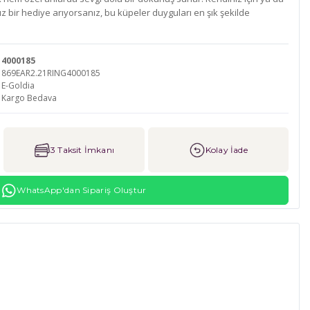
z bir hediye arıyorsanız, bu küpeler duyguları en şık şekilde
4000185
869EAR2.21RING4000185
E-Goldia
Kargo Bedava
3 Taksit İmkanı
Kolay İade
WhatsApp'dan Sipariş Oluştur