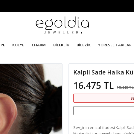
ÜPE
KOLYE
CHARM
BİLEKLİK
BİLEZİK
YÖRESEL TAKILAR
Kalpli Sade Halka K
16.475 TL
19.440 TL
S
Sevginin en saf ifadesi Kalpli Sade
Minimalist tasarımıyla hem günlük