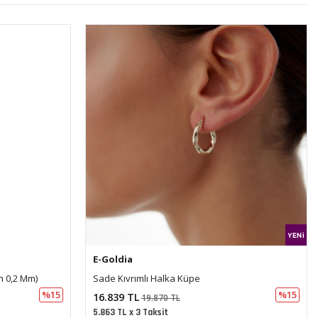
E-Goldia
Dorika Düz Tasarım Küpe
%15
%15
21.616 TL
25.507 TL
7.527 TL x 3 Taksit