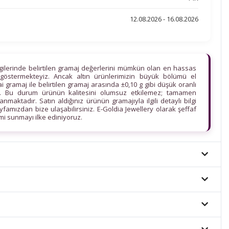
12.08.2026 - 16.08.2026
lgilerinde belirtilen gramaj değerlerini mümkün olan en hassas
göstermekteyiz. Ancak altın ürünlerimizin büyük bölümü el
ihai gramaj ile belirtilen gramaj arasında ±0,10 g gibi düşük oranlı
edir. Bu durum ürünün kalitesini olumsuz etkilemez; tamamen
maktadır. Satın aldığınız ürünün gramajıyla ilgili detaylı bilgi
ayfamızdan bize ulaşabilirsiniz. E-Goldia Jewellery olarak şeffaf
imi sunmayı ilke ediniyoruz.