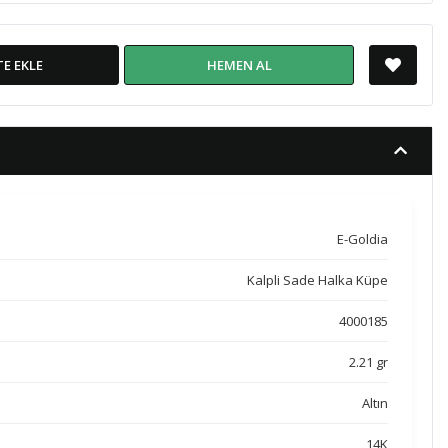
TE EKLE
HEMEN AL
E-Goldia
Kalpli Sade Halka Küpe
4000185
2.21 gr
Altın
14K