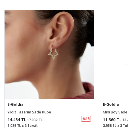
E-Goldia
E-Goldia
Mini Boy Sade Halka Küpe (1,2x1,2 Cm 2 Mm)
Sade Halka Or
%15
11.360 TL
11.299 TL
13.405 TL
13.
3.956 TL x 3 Taksit
3.934 TL x 3 Ta