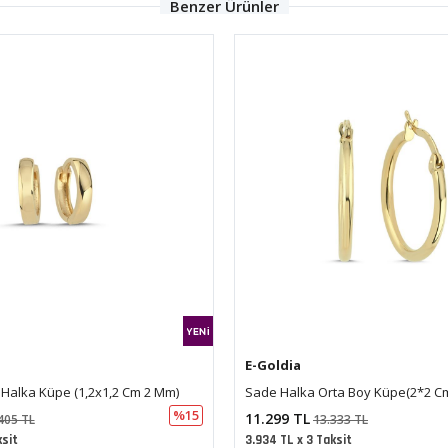
Benzer Ürünler
E-Goldia
ta Boy Küpe(2*2 Cm 0,2 Mm)
Sade Kıvrımlı Halka Küpe
%15
16.839 TL
333 TL
19.870 TL
ksit
5.863 TL x 3 Taksit