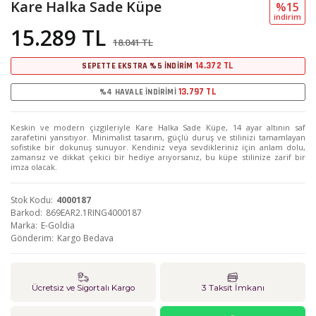
Kare Halka Sade Küpe
%15
i̇ndi̇ri̇m
15.289 TL
18.041 TL
14.372 TL
SEPETTE EKSTRA %5 İNDİRİM
13.797 TL
%4 HAVALE İNDİRİMİ
Keskin ve modern çizgileriyle Kare Halka Sade Küpe, 14 ayar altının saf
zarafetini yansıtıyor. Minimalist tasarım, güçlü duruş ve stilinizi tamamlayan
sofistike bir dokunuş sunuyor. Kendiniz veya sevdikleriniz için anlam dolu,
zamansız ve dikkat çekici bir hediye arıyorsanız, bu küpe stilinize zarif bir
imza olacak.
Stok Kodu
4000187
Barkod
869EAR2.1RING4000187
Marka
E-Goldia
Gönderim
Kargo Bedava
Ücretsiz ve Sigortalı Kargo
3 Taksit İmkanı