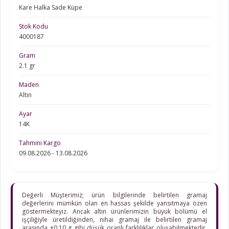
Kare Halka Sade Küpe
Stok Kodu
4000187
Gram
2.1 gr
Maden
Altın
Ayar
14K
Tahmini Kargo
09.08.2026 - 13.08.2026
Değerli Müşterimiz; ürün bilgilerinde belirtilen gramaj
değerlerini mümkün olan en hassas şekilde yansıtmaya özen
göstermekteyiz. Ancak altın ürünlerimizin büyük bölümü el
işçiliğiyle üretildiğinden, nihai gramaj ile belirtilen gramaj
arasında ±0,10 g gibi düşük oranlı farklılıklar oluşabilmektedir.