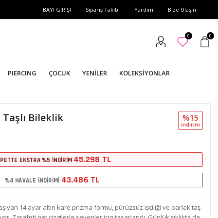
BAYİ GİRİŞİ
Sipariş Takibi
Yardım
Bize Ulaşın
0
0
PIERCING
ÇOCUK
YENİLER
KOLEKSİYONLAR
Taşlı Bileklik
%15
i̇ndi̇ri̇m
45.298 TL
PETTE EKSTRA %5 İNDİRİM
43.486 TL
%4 HAVALE İNDİRİMİ
an 14 ayar altın kare prizma formu, pürüzsüz işçiliği ve parlak taş
or. Zarafeti net çizgilerle sevenler için tasarlandı. Günlük şıklıkta da