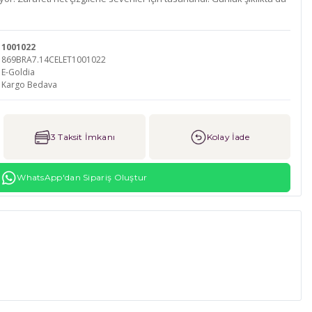
1001022
869BRA7.14CELET1001022
E-Goldia
Kargo Bedava
3 Taksit İmkanı
Kolay İade
WhatsApp'dan Sipariş Oluştur