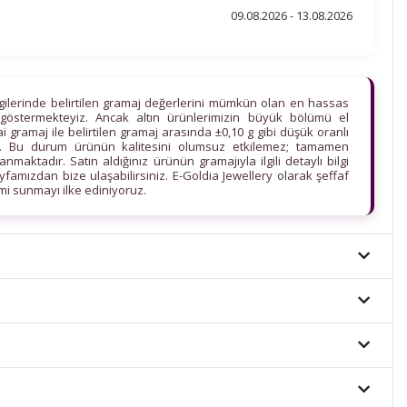
09.08.2026 - 13.08.2026
lgilerinde belirtilen gramaj değerlerini mümkün olan en hassas
göstermekteyiz. Ancak altın ürünlerimizin büyük bölümü el
ihai gramaj ile belirtilen gramaj arasında ±0,10 g gibi düşük oranlı
edir. Bu durum ürünün kalitesini olumsuz etkilemez; tamamen
maktadır. Satın aldığınız ürünün gramajıyla ilgili detaylı bilgi
ayfamızdan bize ulaşabilirsiniz. E-Goldia Jewellery olarak şeffaf
imi sunmayı ilke ediniyoruz.