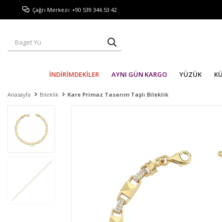
Çağrı Merkezi: +90 539 346 53 42
İNDİRİMDEKİLER
AYNI GÜN KARGO
YÜZÜK
K
Anasayfa
Bileklik
Kare Primaz Tasarım Taşlı Bileklik