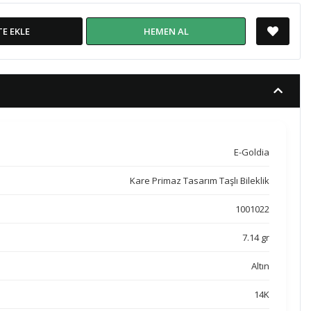
TE EKLE
HEMEN AL
E-Goldia
Kare Primaz Tasarım Taşlı Bileklik
1001022
7.14 gr
Altın
14K