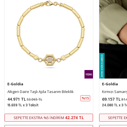
E-Goldia
E-Goldia
Kırmızı Samanyolu Tek Sıra Bileklik
İtalyan Oval Çi
%15
69.157 TL
21.502 TL
81.605 TL
25.
24.080 TL x 3 Taksit
7.487 TL x 3 Ta
65.010 TL
SEPETTE EKSTRA %5 İNDIRIM
SEPETTE E