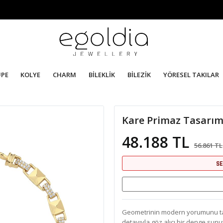
ÜPE
KOLYE
CHARM
BİLEKLİK
BİLEZİK
YÖRESEL TAKILAR
Kare Primaz Tasarım 
48.188 TL
56.861 TL
SE
Geometrinin modern yorumunu taşıy
detayıyla göz alıcı bir denge sunuy