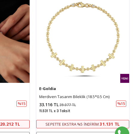
E-Goldia
.5 Cm)
Damla Taş Tasarım Bileklik (18.5*0.5 Cm)
%15
%15
36.526 TL
43.101 TL
12.718 TL x 3 Taksit
31.131 TL
34.336 TL
SEPETTE EKSTRA %5 İNDIRIM