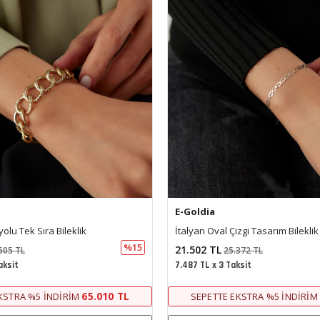
E-Goldia
zgi Tasarım Bileklik
Merdiven Tasarım Bileklik (18.5*0
%15
33.116 TL
372 TL
39.077 TL
ksit
11.531 TL x 3 Taksit
20.212 TL
KSTRA %5 İNDIRIM
SEPETTE EKSTRA %5 İNDIRIM