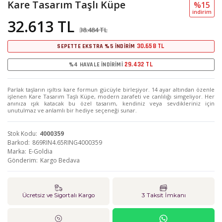
Kare Tasarım Taşlı Küpe
%15
i̇ndi̇ri̇m
32.613 TL
38.484 TL
30.658 TL
SEPETTE EKSTRA %5 İNDİRİM
29.432 TL
%4 HAVALE İNDİRİMİ
Parlak taşların ışıltısı kare formun gücüyle birleşiyor. 14 ayar altından özenle
işlenen Kare Tasarım Taşlı Küpe, modern zarafeti ve canlılığı simgeliyor. Her
anınıza ışık katacak bu özel tasarım, kendiniz veya sevdikleriniz için
unutulmaz ve anlamlı bir hediye seçeneği sunar.
Stok Kodu
4000359
Barkod
869RIN4.65RING4000359
Marka
E-Goldia
Gönderim
Kargo Bedava
Ücretsiz ve Sigortalı Kargo
3 Taksit İmkanı