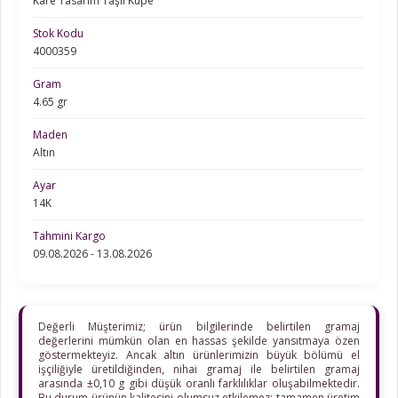
Kare Tasarım Taşlı Küpe
Stok Kodu
4000359
Gram
4.65 gr
Maden
Altın
Ayar
14K
Tahmini Kargo
09.08.2026 - 13.08.2026
Değerli Müşterimiz; ürün bilgilerinde belirtilen gramaj
değerlerini mümkün olan en hassas şekilde yansıtmaya özen
göstermekteyiz. Ancak altın ürünlerimizin büyük bölümü el
işçiliğiyle üretildiğinden, nihai gramaj ile belirtilen gramaj
arasında ±0,10 g gibi düşük oranlı farklılıklar oluşabilmektedir.
Bu durum ürünün kalitesini olumsuz etkilemez; tamamen üretim