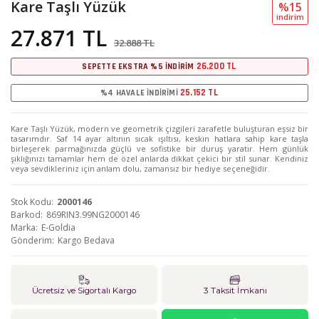
Kare Taşlı Yüzük
%15
i̇ndi̇ri̇m
27.871 TL
32.888 TL
26.200 TL
SEPETTE EKSTRA %5 İNDİRİM
25.152 TL
%4 HAVALE İNDİRİMİ
Kare Taşlı Yüzük, modern ve geometrik çizgileri zarafetle buluşturan eşsiz bir
tasarımdır. Saf 14 ayar altının sıcak ışıltısı, keskin hatlara sahip kare taşla
birleşerek parmağınızda güçlü ve sofistike bir duruş yaratır. Hem günlük
şıklığınızı tamamlar hem de özel anlarda dikkat çekici bir stil sunar. Kendiniz
veya sevdikleriniz için anlam dolu, zamansız bir hediye seçeneğidir.
Stok Kodu
2000146
Barkod
869RIN3.99NG2000146
Marka
E-Goldia
Gönderim
Kargo Bedava
Ücretsiz ve Sigortalı Kargo
3 Taksit İmkanı