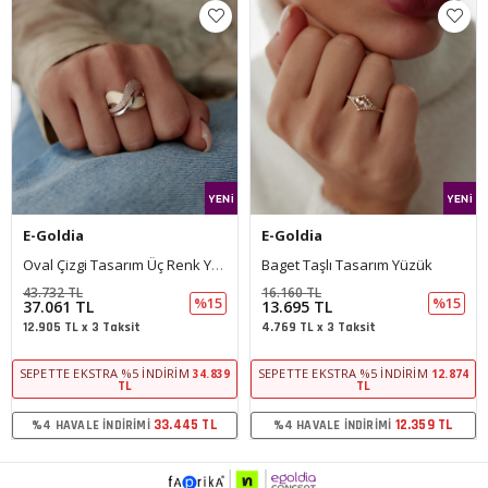
oldia
E-Goldia
E-Gol
Oval Çizgi Tasarım Üç Renk Yüzük
Baget Taşlı Tasarım Yüzük
Turku
32 TL
16.160 TL
26.457
%15
%15
061 TL
13.695 TL
22.42
5 TL x 3 Taksit
4.769 TL x 3 Taksit
7.807 
TTE EKSTRA %5 İNDIRIM
SEPETTE EKSTRA %5 İNDIRIM
SEPETT
34.839
12.874
TL
TL
33.445 TL
12.359 TL
HAVALE İNDIRIMI
%4 HAVALE İNDIRIMI
%4 H