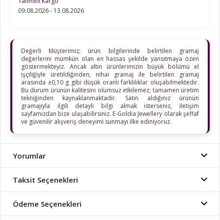
Tahmini Kargo
09.08.2026 - 13.08.2026
Değerli Müşterimiz; ürün bilgilerinde belirtilen gramaj
değerlerini mümkün olan en hassas şekilde yansıtmaya özen
göstermekteyiz. Ancak altın ürünlerimizin büyük bölümü el
işçiliğiyle üretildiğinden, nihai gramaj ile belirtilen gramaj
arasında ±0,10 g gibi düşük oranlı farklılıklar oluşabilmektedir.
Bu durum ürünün kalitesini olumsuz etkilemez; tamamen üretim
tekniğinden kaynaklanmaktadır. Satın aldığınız ürünün
gramajıyla ilgili detaylı bilgi almak isterseniz, iletişim
sayfamızdan bize ulaşabilirsiniz. E-Goldia Jewellery olarak şeffaf
ve güvenilir alışveriş deneyimi sunmayı ilke ediniyoruz.
Yorumlar
Taksit Seçenekleri
Ödeme Seçenekleri