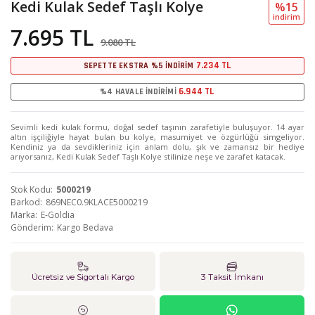
Kedi Kulak Sedef Taşlı Kolye
%15
i̇ndi̇ri̇m
7.695 TL
9.080 TL
7.234 TL
SEPETTE EKSTRA %5 İNDİRİM
6.944 TL
%4 HAVALE İNDİRİMİ
Sevimli kedi kulak formu, doğal sedef taşının zarafetiyle buluşuyor. 14 ayar
altın işçiliğiyle hayat bulan bu kolye, masumiyet ve özgürlüğü simgeliyor.
Kendiniz ya da sevdikleriniz için anlam dolu, şık ve zamansız bir hediye
arıyorsanız, Kedi Kulak Sedef Taşlı Kolye stilinize neşe ve zarafet katacak.
Stok Kodu
5000219
Barkod
869NEC0.9KLACE5000219
Marka
E-Goldia
Gönderim
Kargo Bedava
Ücretsiz ve Sigortalı Kargo
3 Taksit İmkanı