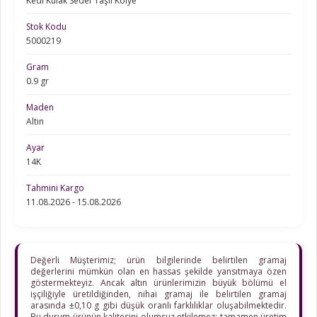
Kedi Kulak Sedef Taşlı Kolye
Stok Kodu
5000219
Gram
0.9 gr
Maden
Altın
Ayar
14K
Tahmini Kargo
11.08.2026 - 15.08.2026
Değerli Müşterimiz; ürün bilgilerinde belirtilen gramaj
değerlerini mümkün olan en hassas şekilde yansıtmaya özen
göstermekteyiz. Ancak altın ürünlerimizin büyük bölümü el
işçiliğiyle üretildiğinden, nihai gramaj ile belirtilen gramaj
arasında ±0,10 g gibi düşük oranlı farklılıklar oluşabilmektedir.
Bu durum ürünün kalitesini olumsuz etkilemez; tamamen üretim