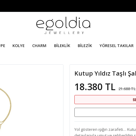
ÜPE
KOLYE
CHARM
BİLEKLİK
BİLEZİK
YÖRESEL TAKILAR
Kutup Yıldız Taşlı 
18.380 TL
21.688 TL
S
Yol gösteren ışığın zarafeti… Kutup
detaylarıyla umut ve rehberliğin 