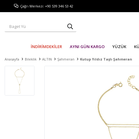
Çağrı Merkezi: +90 539 346 53 42
İNDİRİMDEKİLER
AYNI GÜN KARGO
YÜZÜK
K
Anasayfa
Bileklik
ALTIN
Şahmeran
Kutup Yıldız Taşlı Şahmeran