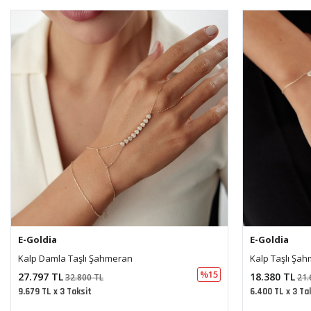
E-Goldia
E-Goldia
Kalp Taşlı Şahmeran
Deniz Yıldız 
%15
18.380 TL
18.963 TL
21.688 TL
22.
6.400 TL x 3 Taksit
6.603 TL x 3 Ta