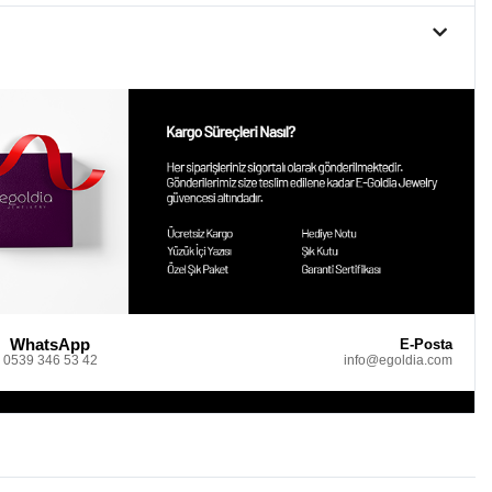
WhatsApp
E-Posta
0539 346 53 42
info@egoldia.com