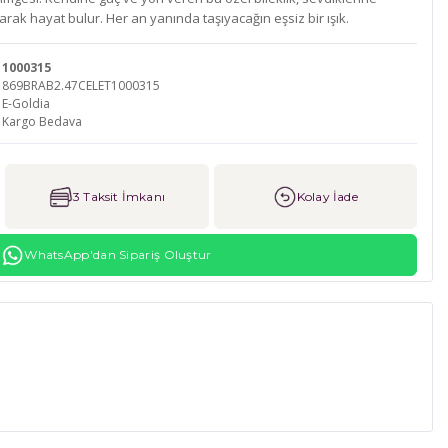
rak hayat bulur. Her an yanında taşıyacağın eşsiz bir ışık.
1000315
869BRAB2.47CELET1000315
E-Goldia
Kargo Bedava
3 Taksit İmkanı
Kolay İade
WhatsApp'dan Sipariş Oluştur