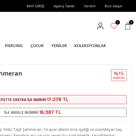
BAYİ GİRİŞİ
Sipariş Takibi
Yardım
Bize Ulaşın
0
0
PIERCING
ÇOCUK
YENİLER
KOLEKSİYONLAR
Şahmeran
%15
i̇ndi̇ri̇m
17.278 TL
EPETTE EKSTRA %5 İNDİRİM
16.587 TL
%4 HAVALE İNDİRİMİ
 Yıldız Taşlı Şahmeran, 14 ayar altının ince işçiliği ve parıldayan taş
simgesi. Kendine güç ve yön veren bu özel bileklik, sevdiklerine