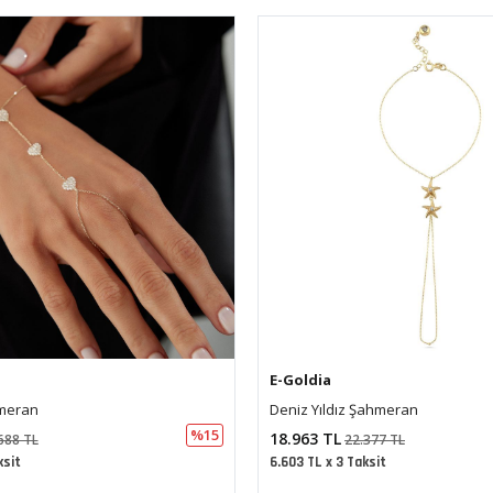
E-Goldia
Şahmeran
Göz Firuze Taşlı Şahmeran
%15
17.869 TL
377 TL
21.086 TL
ksit
6.222 TL x 3 Taksit