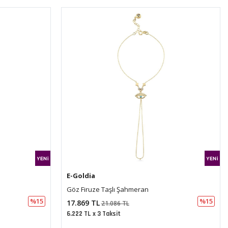
E-Goldia
Nazar Kalemli Plaka Tasarım Şahmeran
%15
%15
23.329 TL
27.529 TL
8.123 TL x 3 Taksit