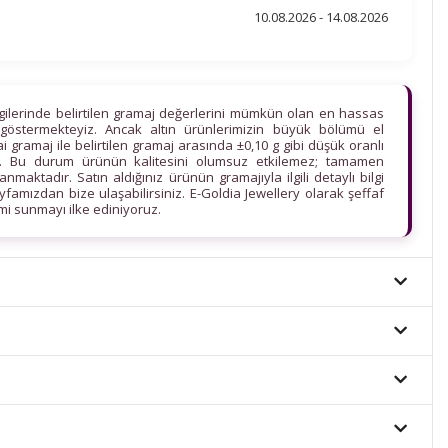
10.08.2026 - 14.08.2026
lgilerinde belirtilen gramaj değerlerini mümkün olan en hassas
göstermekteyiz. Ancak altın ürünlerimizin büyük bölümü el
ihai gramaj ile belirtilen gramaj arasında ±0,10 g gibi düşük oranlı
edir. Bu durum ürünün kalitesini olumsuz etkilemez; tamamen
maktadır. Satın aldığınız ürünün gramajıyla ilgili detaylı bilgi
ayfamızdan bize ulaşabilirsiniz. E-Goldia Jewellery olarak şeffaf
imi sunmayı ilke ediniyoruz.