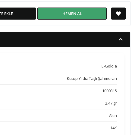
TE EKLE
HEMEN AL
E-Goldia
Kutup Yıldız Taşlı Şahmeran
1000315
2.47 gr
Altın
14K