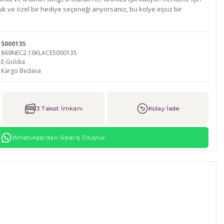
ık ve özel bir hediye seçeneği arıyorsanız, bu kolye eşsiz bir
5000135
869NEC2.16KLACE5000135
E-Goldia
Kargo Bedava
3 Taksit İmkanı
Kolay İade
WhatsApp'dan Sipariş Oluştur