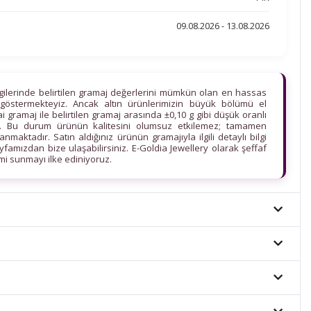
09.08.2026 - 13.08.2026
lgilerinde belirtilen gramaj değerlerini mümkün olan en hassas
göstermekteyiz. Ancak altın ürünlerimizin büyük bölümü el
ihai gramaj ile belirtilen gramaj arasında ±0,10 g gibi düşük oranlı
edir. Bu durum ürünün kalitesini olumsuz etkilemez; tamamen
maktadır. Satın aldığınız ürünün gramajıyla ilgili detaylı bilgi
ayfamızdan bize ulaşabilirsiniz. E-Goldia Jewellery olarak şeffaf
imi sunmayı ilke ediniyoruz.