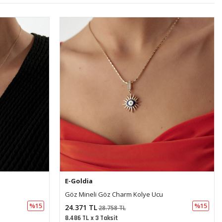
E-Goldia
Anahtar Taşlı Kolye
%15
%15
12.782 TL
15.083 TL
4.451 TL x 3 Taksit