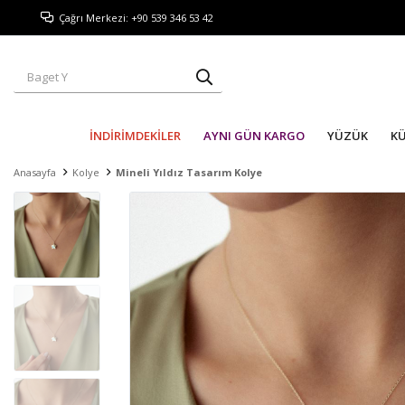
Çağrı Merkezi: +90 539 346 53 42
İNDİRİMDEKİLER
AYNI GÜN KARGO
YÜZÜK
K
Anasayfa
Kolye
Mineli Yıldız Tasarım Kolye