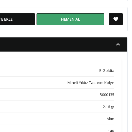
TE EKLE
HEMEN AL
E-Goldia
Mineli Yıldız Tasarım Kolye
5000135
2.16 gr
Altın
14K