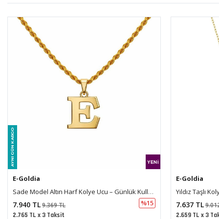
E-Goldia
E-Goldia
Yıldız Taşlı Kolye
Kelebek Kolye
%15
7.637 TL
16.475 TL
9.012 TL
19.
2.659 TL x 3 Taksit
5.737 TL x 3 Ta