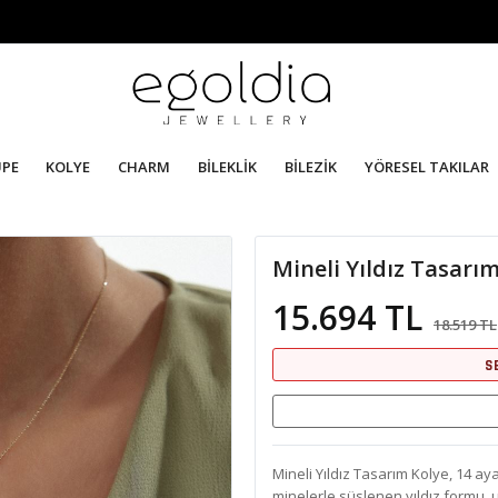
ÜPE
KOLYE
CHARM
BİLEKLİK
BİLEZİK
YÖRESEL TAKILAR
Mineli Yıldız Tasarı
15.694 TL
18.519 TL
S
Mineli Yıldız Tasarım Kolye, 14 ayar
minelerle süslenen yıldız formu, u