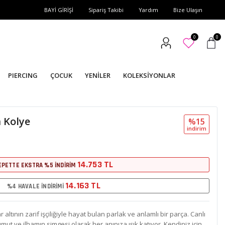
BAYİ GİRİŞİ
Sipariş Takibi
Yardım
Bize Ulaşın
0
0
PIERCING
ÇOCUK
YENİLER
KOLEKSİYONLAR
m Kolye
%15
i̇ndi̇ri̇m
14.753 TL
EPETTE EKSTRA %5 İNDİRİM
14.163 TL
%4 HAVALE İNDİRİMİ
 altının zarif işçiliğiyle hayat bulan parlak ve anlamlı bir parça. Canlı
mut ve ilhamın simgesi olarak her anınıza ışık katıyor. Kendiniz için