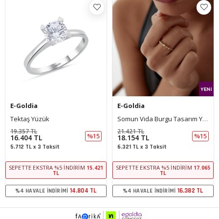
E-Goldia
E-Goldia
Tektaş Yüzük
Somun Vida Burgu Tasarım Yüzük
19.357 TL
21.421 TL
%15
%15
16.404 TL
18.154 TL
5.712 TL x 3 Taksit
6.321 TL x 3 Taksit
SEPETTE EKSTRA %5 İNDIRIM
SEPETTE EKSTRA %5 İNDIRIM
15.421
17.065
TL
TL
14.804 TL
16.382 TL
%4 HAVALE İNDIRIMI
%4 HAVALE İNDIRIMI