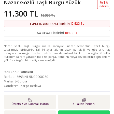
Nazar Gözlü Taşlı Burgu Yüzük
%15
i̇ndi̇ri̇m
11.300 TL
13.335 TL
10.623 TL
SEPETTE EKSTRA %5 İNDİRİM
10.198 TL
%4 HAVALE İNDİRİMİ
Nazar Gözlü Taşlı Burgu Yüzük, koruyucu nazar sembolünü zarif burgu
tasarımıyla birleştirir. Saf 14 ayar altının sıcak parlaklığı ve göz alıcı taş
detayları, parmağınızda hem şıklık hem de anlamlı bir koruma sağlar. Günlük
kullanımda fark yaratan bu özel parça, kendiniz veya sevdikleriniz için anlam
yüklü ve özgün bir hediye seçeneğidir.
Stok Kodu
2000280
Barkod
869RIN1.5NG2000280
Marka
E-Goldia
Gönderim
Kargo Bedava
Ücretsiz ve Sigortalı Kargo
3 Taksit İmkanı