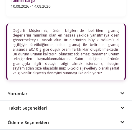
Tahmini Kargo
10.08.2026 - 14.08.2026
Değerli Müşterimiz; ürün bilgilerinde belirtilen gramaj
değerlerini mümkün olan en hassas şekilde yansıtmaya özen
göstermekteyiz. Ancak altın ürünlerimizin büyük bölümü el
işçiliğiyle üretildiğinden, nihai gramaj ile belirtilen gramaj
arasında ±0,10 g gibi düşük oranlı farklılıklar oluşabilmektedir.
Bu durum ürünün kalitesini olumsuz etkilemez; tamamen üretim
tekniğinden kaynaklanmaktadır. Satın aldığınız ürünün
gramajıyla ilgili detaylı bilgi almak isterseniz, iletişim
sayfamızdan bize ulaşabilirsiniz. E-Goldia Jewellery olarak şeffaf
ve güvenilir alışveriş deneyimi sunmayı ilke ediniyoruz.
Yorumlar
Taksit Seçenekleri
Ödeme Seçenekleri