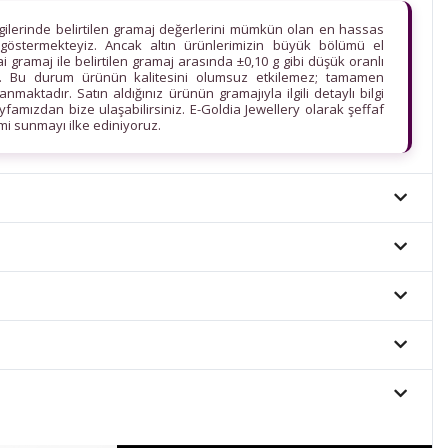
lgilerinde belirtilen gramaj değerlerini mümkün olan en hassas
göstermekteyiz. Ancak altın ürünlerimizin büyük bölümü el
ihai gramaj ile belirtilen gramaj arasında ±0,10 g gibi düşük oranlı
edir. Bu durum ürünün kalitesini olumsuz etkilemez; tamamen
maktadır. Satın aldığınız ürünün gramajıyla ilgili detaylı bilgi
ayfamızdan bize ulaşabilirsiniz. E-Goldia Jewellery olarak şeffaf
imi sunmayı ilke ediniyoruz.