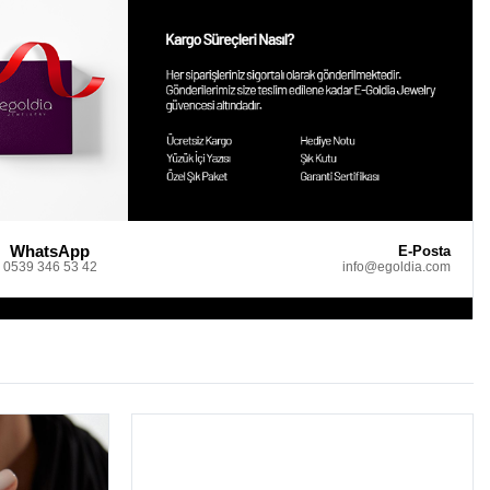
WhatsApp
E-Posta
0539 346 53 42
info@egoldia.com