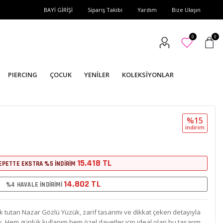
BAYİ GİRİŞİ
Sipariş Takibi
Yardım
Bize Ulaşın
0
0
PIERCING
ÇOCUK
YENİLER
KOLEKSİYONLAR
%15
i̇ndi̇ri̇m
15.418 TL
EPETTE EKSTRA %5 İNDİRİM
14.802 TL
%4 HAVALE İNDİRİMİ
k tutan Nazar Gözlü Yüzük, zarif tasarımı ve dikkat çeken detayıyla
 Hem günlük kullanım hem özel davetler için ideal olan bu tasarım,