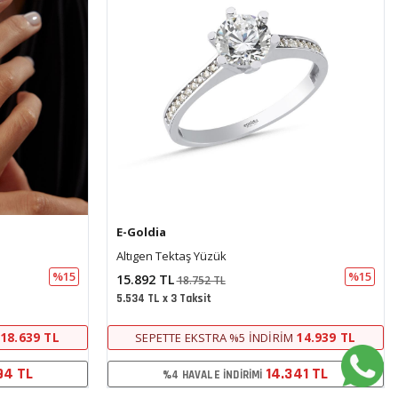
E-Goldia
Baget Altın Yüzük
%15
%15
15.892 TL
18.752 TL
5.534 TL x 3 Taksit
14.939 TL
14.939 TL
SEPETTE EKSTRA %5 İNDIRIM
41 TL
14.341 TL
%4 HAVALE İNDIRIMI