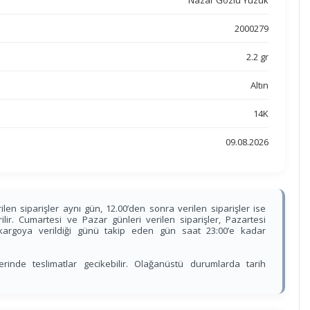
Nazar Gözlü Yüzük
2000279
2.2 gr
Altın
14K
09.08.2026
ilen siparişler aynı gün, 12.00’den sonra verilen siparişler ise
lir. Cumartesi ve Pazar günleri verilen siparişler, Pazartesi
, kargoya verildiği günü takip eden gün saat 23:00’e kadar
nde teslimatlar gecikebilir. Olağanüstü durumlarda tarih