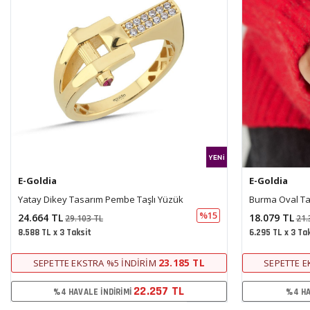
E-Goldia
E-Goldia
Burma Oval Taşlı Yüzük
Çift T Taşlı Yü
%15
18.079 TL
19.828 TL
21.333 TL
23.
6.295 TL x 3 Taksit
6.904 TL x 3 Ta
16.995 TL
SEPETTE EKSTRA %5 İNDIRIM
SEPETTE E
16.315 TL
%4 HAVALE İNDIRIMI
%4 HA