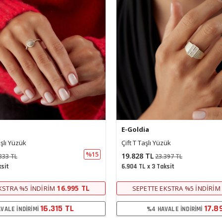
E-Goldia
zük
Altıgen Tektaş Yüzük
%15
15.892 TL
397 TL
18.752 TL
ksit
5.534 TL x 3 Taksit
18.639 TL
KSTRA %5 İNDIRIM
SEPETTE EKSTRA %5 İNDIRIM
17.894 TL
14.3
VALE İNDIRIMI
%4 HAVALE İNDIRIMI