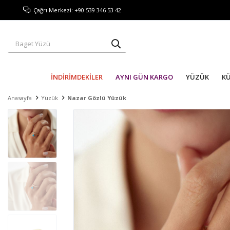
Çağrı Merkezi: +90 539 346 53 42
İNDİRİMDEKİLER
AYNI GÜN KARGO
YÜZÜK
K
Anasayfa
Yüzük
Nazar Gözlü Yüzük