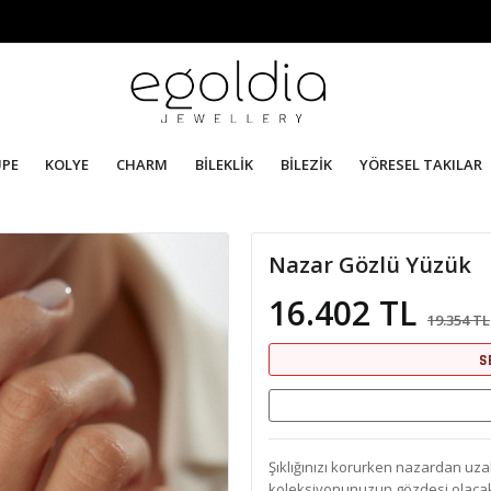
ÜPE
KOLYE
CHARM
BİLEKLİK
BİLEZİK
YÖRESEL TAKILAR
Nazar Gözlü Yüzük
16.402 TL
19.354 TL
S
Şıklığınızı korurken nazardan uza
koleksiyonunuzun gözdesi olacak.