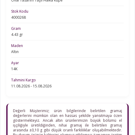
Oval Tasarım Taşlı Halka Küpe
Stok Kodu
4000268
Gram
4.43 gr
Maden
Altın
Ayar
14K
Tahmini Kargo
11.08.2026 - 15.08.2026
Değerli Müşterimiz; ürün bilgilerinde belirtilen gramaj
değerlerini mümkün olan en hassas şekilde yansıtmaya özen
göstermekteyiz. Ancak altın ürünlerimizin büyük bölümü el
işçiliğiyle üretildiğinden, nihai gramaj ile belirtilen gramaj
arasında ±0,10 g gibi düşük oranlı farklılıklar oluşabilmektedir.
Bu durum ürünün kalitesini olumsuz etkilemez; tamamen üretim