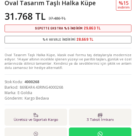
Oval Tasarım Taşlı Halka Küpe
%15
i̇ndi̇ri̇m
31.768 TL
37.486 TL
29.863 TL
SEPETTE EKSTRA %5 İNDİRİM
28.669 TL
%4 HAVALE İNDİRİMİ
Oval Tasarım Taşlı Halka Küpe, klasik oval formu taş detaylarıyla modernize
ediyor. 14 ayar altının incelikle işlenen yüzeyi ve parıltılı taşları, günlük ve özel
anlarınızda stilinizi tamamlar. Kendiniz ya da sevdikleriniz için şıklık ve anlam
dolu zamansız bir hediye alternatifi.
Stok Kodu
4000268
Barkod
869EAR4.43RING4000268
Marka
E-Goldia
Gönderim
Kargo Bedava
Ücretsiz ve Sigortalı Kargo
3 Taksit İmkanı