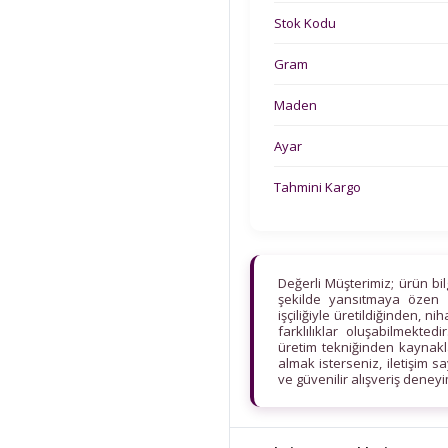
Stok Kodu
Gram
Maden
Ayar
Tahmini Kargo
Değerli Müşterimiz; ürün bi
şekilde yansıtmaya özen 
işçiliğiyle üretildiğinden, n
farklılıklar oluşabilmekt
üretim tekniğinden kaynaklan
almak isterseniz, iletişim s
ve güvenilir alışveriş deney