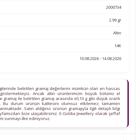
2000734
2.99 gr
Altın
14K
10.08.2026 - 14.08.2026
lgilerinde belirtilen gramaj değerlerini mümkün olan en hassas
göstermekteyiz. Ancak altın ürünlerimizin büyük bölümü el
ihai gramaj ile belirtilen gramaj arasında ±0,10 g gibi düşük oranlı
edir. Bu durum ürünün kalitesini olumsuz etkilemez; tamamen
maktadır. Satın aldığınız ürünün gramajıyla ilgili detaylı bilgi
ayfamızdan bize ulaşabilirsiniz. E-Goldia Jewellery olarak şeffaf
imi sunmayı ilke ediniyoruz.