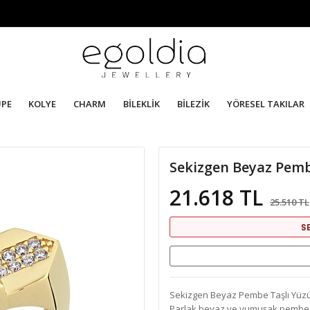
ÜPE
KOLYE
CHARM
BİLEKLİK
BİLEZİK
YÖRESEL TAKILAR
Sekizgen Beyaz Pemb
21.618 TL
25.510 TL
S
Sekizgen Beyaz Pembe Taşlı Yüzük,
Parlak beyaz ve yumuşak pembe taş