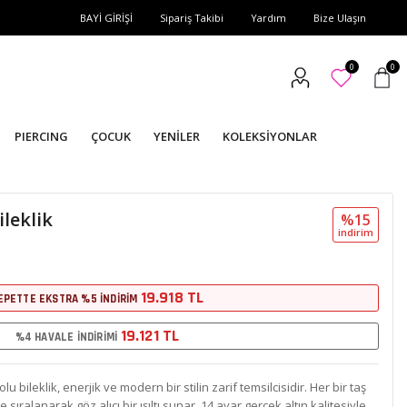
BAYİ GİRİŞİ
Sipariş Takibi
Yardım
Bize Ulaşın
0
0
PIERCING
ÇOCUK
YENİLER
KOLEKSİYONLAR
ileklik
%15
i̇ndi̇ri̇m
19.918 TL
EPETTE EKSTRA %5 İNDİRİM
19.121 TL
%4 HAVALE İNDİRİMİ
u bileklik, enerjik ve modern bir stilin zarif temsilcisidir. Her bir taş
 sıralanarak göz alıcı bir ışıltı sunar. 14 ayar gerçek altın kalitesiyle