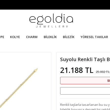
ÜPE
KOLYE
CHARM
BİLEKLİK
BİLEZİK
YÖRESEL TAKILAR
Suyolu Renkli Taşlı B
21.188 TL
25.002 TL
S
Renkli taşlarla tasarlanan bu su yol
bileklik boyunca dengeli bir şekilde