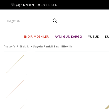
Çağrı Merkezi: +90 539 346 53 42
İNDİRİMDEKİLER
AYNI GÜN KARGO
YÜZÜK
K
Anasayfa
Bileklik
Suyolu Renkli Taşlı Bileklik