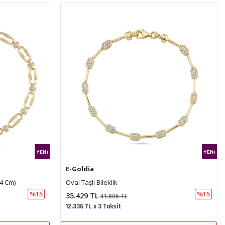
E-Goldia
Ataç Oval Tasarım Altın Bileklik
%15
%15
17.506 TL
20.657 TL
6.096 TL x 3 Taksit