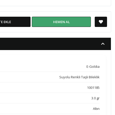
TE EKLE
HEMEN AL
E-Goldia
Suyolu Renkli Taşlı Bileklik
1001185
3.0 gr
Altın