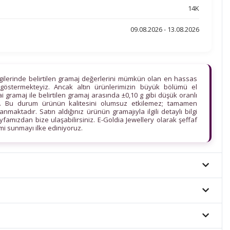
14K
09.08.2026 - 13.08.2026
lgilerinde belirtilen gramaj değerlerini mümkün olan en hassas
göstermekteyiz. Ancak altın ürünlerimizin büyük bölümü el
ihai gramaj ile belirtilen gramaj arasında ±0,10 g gibi düşük oranlı
edir. Bu durum ürünün kalitesini olumsuz etkilemez; tamamen
maktadır. Satın aldığınız ürünün gramajıyla ilgili detaylı bilgi
ayfamızdan bize ulaşabilirsiniz. E-Goldia Jewellery olarak şeffaf
imi sunmayı ilke ediniyoruz.