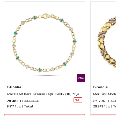
E-Goldia
E-Goldia
Mor Taşlı Modern Gurmet Bileklik
Eterna Burgu
%15
85.794 TL
34.754 TL
101.236 TL
29.873 TL x 3 Taksit
12.101 TL x 3