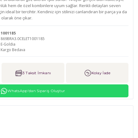
ünlük hem de özel kombinlere uyum sağlar. Renkli detayları seven
 ideal bir tercihtir. Kendiniz için stilinizi canlandıran bir parça ya da
e olarak öne çıkar.
1001185
869BRA3.0CELET1001185
E-Goldia
Kargo Bedava
3 Taksit İmkanı
Kolay İade
WhatsApp'dan Sipariş Oluştur