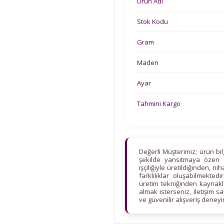
Ürün Adı
Stok Kodu
Gram
Maden
Ayar
Tahmini Kargo
Değerli Müşterimiz; ürün bi
şekilde yansıtmaya özen 
işçiliğiyle üretildiğinden, n
farklılıklar oluşabilmekt
üretim tekniğinden kaynaklan
almak isterseniz, iletişim s
ve güvenilir alışveriş deney