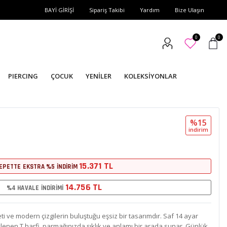
BAYİ GİRİŞİ
Sipariş Takibi
Yardım
Bize Ulaşın
0
0
PIERCING
ÇOCUK
YENİLER
KOLEKSİYONLAR
%15
i̇ndi̇ri̇m
15.371 TL
EPETTE EKSTRA %5 İNDİRİM
14.756 TL
%4 HAVALE İNDİRİMİ
ti ve modern çizgilerin buluştuğu eşsiz bir tasarımdır. Saf 14 ayar
 işlenen T harfi, parmağınızda şıklık ve anlamı bir arada sunar. Günlük