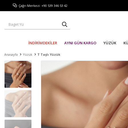
Çağrı Merkezi: +90 539 346 53 42
İNDİRİMDEKİLER
AYNI GÜN KARGO
YÜZÜK
K
Anasayfa
Yüzük
T Taşlı Yüzük