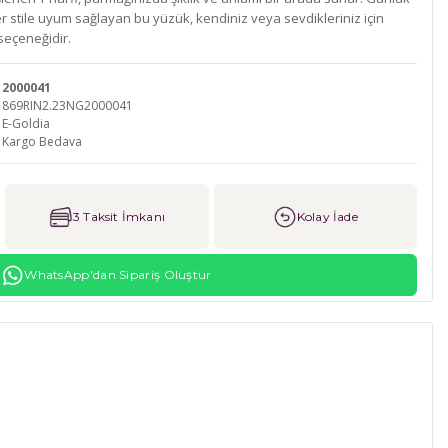
 stile uyum sağlayan bu yüzük, kendiniz veya sevdikleriniz için
seçeneğidir.
2000041
869RIN2.23NG2000041
E-Goldia
Kargo Bedava
3 Taksit İmkanı
Kolay İade
WhatsApp'dan Sipariş Oluştur