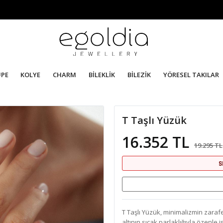
ÜPE
KOLYE
CHARM
BİLEKLİK
BİLEZİK
YÖRESEL TAKILAR
T Taşlı Yüzük
16.352 TL
19.295 TL
S
T Taşlı Yüzük, minimalizmin zarafe
altının sıcak parlaklığıyla özenle