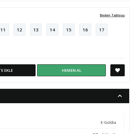
Beden Tablosu
11
12
13
14
15
16
17
TE EKLE
HEMEN AL
E-Goldia