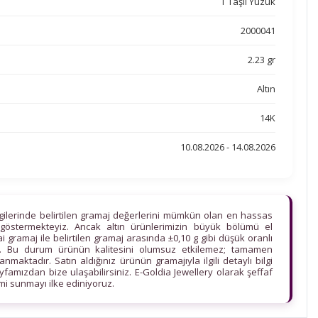
T Taşlı Yüzük
2000041
2.23 gr
Altın
14K
10.08.2026 - 14.08.2026
lgilerinde belirtilen gramaj değerlerini mümkün olan en hassas
göstermekteyiz. Ancak altın ürünlerimizin büyük bölümü el
ihai gramaj ile belirtilen gramaj arasında ±0,10 g gibi düşük oranlı
edir. Bu durum ürünün kalitesini olumsuz etkilemez; tamamen
maktadır. Satın aldığınız ürünün gramajıyla ilgili detaylı bilgi
ayfamızdan bize ulaşabilirsiniz. E-Goldia Jewellery olarak şeffaf
imi sunmayı ilke ediniyoruz.